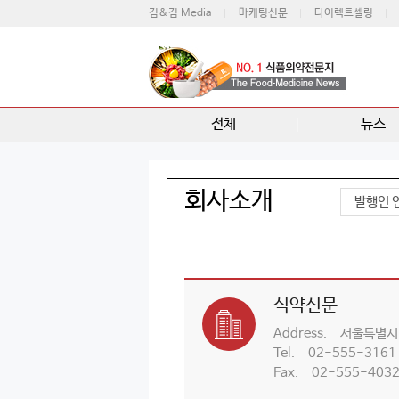
김&김 Media
마케팅신문
다이렉트셀링
전체
뉴스
회사소개
발행인 
식약신문
Address.
서울특별시 
Tel.
02-555-3161
Fax.
02-555-403