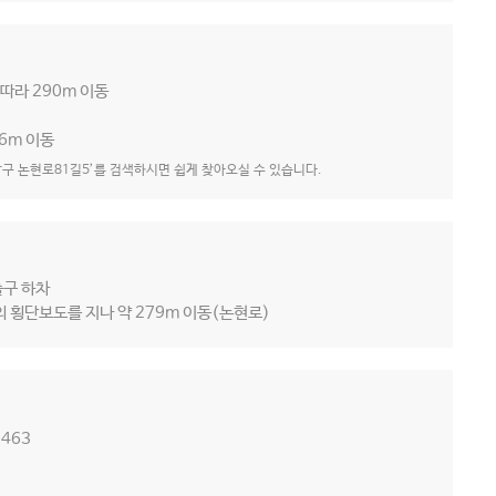
따라 290m 이동
6m 이동
남구 논현로81길5’를 검색하시면 쉽게 찾아오실 수 있습니다.
출구 하차
 횡단보도를 지나 약 279m 이동(논현로)
 463