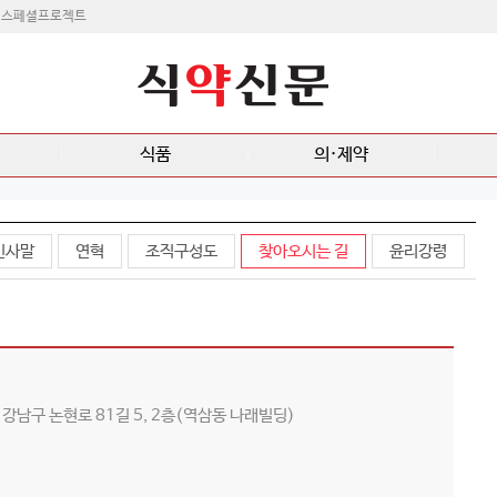
스페셜프로젝트
식품
의·제약
인사말
연혁
조직구성도
찾아오시는 길
윤리강령
강남구 논현로 81길 5, 2층(역삼동 나래빌딩)
2