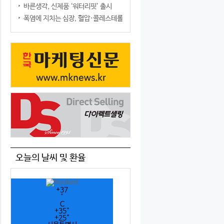
바른생각, 신제품 ‘워터리핏’ 출시
폭염에 지치는 심장, 혈압·콜레스테롤만 챙기면 될까?
오늘의 날씨 및 환율
+
37
°
C
+
35°
+
25°