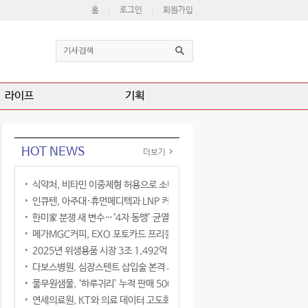
홈
로그인
회원가입
라이프
기획
HOT NEWS
더보기
식약처, 비타민 이중제형 허용으로 소비자 선택권 확대
인큐텐, 아주대·휴먼메디텍과 LNP 커큐민 공동연구
한미家 분쟁 새 변수…‘4자 동맹’ 균열 현실화
메가MGC커피, EXO 포토카드 프리퀀시 이벤트
2025년 위생용품 시장 3조 1,492억 원
다보스병원, 심장스텐트 삽입술 본격 시행
풀무원샘물, ‘하루귀리’ 누적 판매 500만 병 돌파
연세의료원, KT와 의료 데이터 고도화 협력