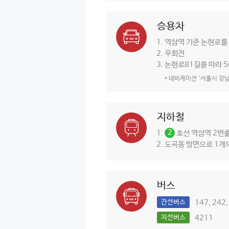
승용차
역삼역 기준 논현로를 
우회전
논현로81길을 따라 5
* 네비게이션 ‘서울시 강
지하철
2
호선 역삼역 2번
도곡동 방면으로 1개의
버스
간선버스
147, 242,
지선버스
4211