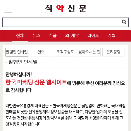
전체
뉴스
식품
의·제약
라이프
기획
발행인
인사말
연혁
조직구성도
찾아오시는 길
윤리강령
발행인 인사말
안녕하십니까!
한국 마케팅 신문 웹사이트
에 방문해 주신 여러분께 진심으
로 감사합니다
대한민국유통경제 대표신문 - 한국마케팅신문은 끊임없이 변화하는 국내직접
판매를 비롯한 신유통업계의 정보갈증을 해소하고, 다양한 업계의 흐름을 선
도하는 건전한 유통시장의 권익보호를 위해 그 역할과 소명을 다하기 위해 그
첫걸음을 시작했습니다.