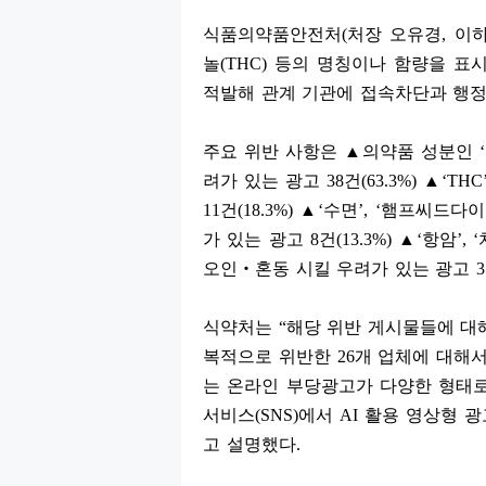
식품의약품안전처
(
처장 오유경
,
이
놀
(THC)
등의 명칭이나 함량을 표
적발해 관계 기관에 접속차단과 행
주요 위반 사항은
▲
의약품 성분인
‘
려가 있는 광고
38
건
(63.3%)
▲
‘THC
11
건
(18.3%)
▲
‘
수면
’, ‘
햄프씨드다이
가 있는 광고
8
건
(13.3%)
▲
‘
항암
’, ‘
오인
‧
혼동 시킬 우려가 있는 광고
3
식약처는
“
해당 위반 게시물들에 대
복적으로 위반한
26
개 업체에 대해
는 온라인 부당광고가 다양한 형태로
서비스
(SNS)
에서
AI
활용 영상형 광
고 설명했다
.