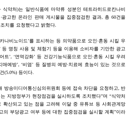
하 식약처
)
는 일반식품에 마약류 성분인 테트라히드로칸나비
시
·
광고한 온라인 판매 게시물을 집중점검한 결과
,
총
60
건을
정조치를 요청했다고 밝혔다
.
카나비노이드
’
를 표시하는 등 의약품으로 오인
·
혼동 시킬 우
’
등 명칭 사용 및 체험기 등을 이용해 소비자를 기만한 광고
어트
’, ‘
면역강화
’
등 건강기능식품으로 오인
·
혼동 시킬 우려
치매예방
’, ‘
비염
’
등 질병의 예방
·
치료에 효능이 있는 것으로
건
(5.0%)
등이다
.
해 방송미디어통신심의위원회 등에 접속 차단을 요청하고
,
반
서는 지방정부가 현장점검을 실시하도록 조치했다
”
며
“
식약처
 확산되고 있는 점을 고려해 이달 중 유튜브 등 사회관계망
고의 부당광고 여부 등에 대한 집중점검을 실시할 계획
”
이라