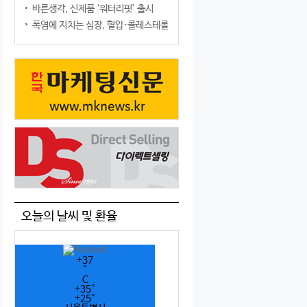
바른생각, 신제품 ‘워터리핏’ 출시
폭염에 지치는 심장, 혈압·콜레스테롤만 챙기면 될까?
오늘의 날씨 및 환율
+
37
°
C
+
35°
+
25°