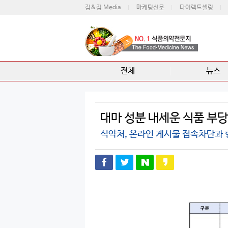
김&김 Media
마케팅신문
다이렉트셀링
전체
뉴스
대마 성분 내세운 식품 부
식약처, 온라인 게시물 접속차단과