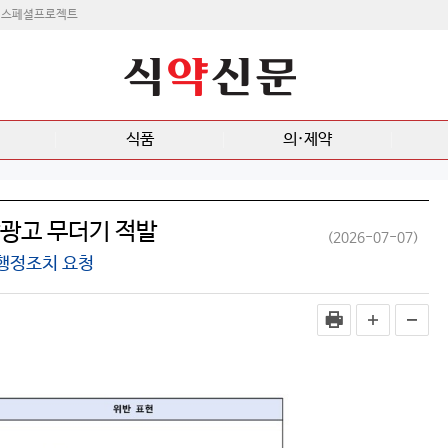
스페셜프로젝트
식품
의·제약
당광고 무더기 적발
(2026-07-07)
 행정조치 요청