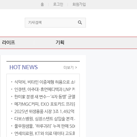
홈
로그인
회원가입
라이프
기획
HOT NEWS
더보기
식약처, 비타민 이중제형 허용으로 소비자 선택권 확대
인큐텐, 아주대·휴먼메디텍과 LNP 커큐민 공동연구
한미家 분쟁 새 변수…‘4자 동맹’ 균열 현실화
메가MGC커피, EXO 포토카드 프리퀀시 이벤트
2025년 위생용품 시장 3조 1,492억 원
다보스병원, 심장스텐트 삽입술 본격 시행
풀무원샘물, ‘하루귀리’ 누적 판매 500만 병 돌파
연세의료원, KT와 의료 데이터 고도화 협력