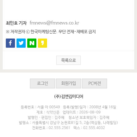
최민호 기자
fmnews@fmnews.co.kr
※ 저작권자 ⓒ 한국마케팅신문. 무단 전재-재배포 금지
목록으로
로그인
회원가입
PC버전
(주)김앤김미디어
등록번호 : 서울 아 00549
등록(발행)일자 : 2008년 4월 16일
제호 : 식약신문
업데이트 : 2026-08-09
발행인 · 편집인 : 김주혜
청소년 보호책임자 : 김주혜
발행소 : 서울특별시 강남구 논현로81길 5, 2층(역삼동, 나래빌딩)
전화번호 : 02.555.2561
팩스 : 02.555.4032