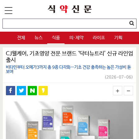
전체
뉴스
식품
의·제약
라이프
기획
CJ웰케어, 기초영양 전문 브랜드 ‘닥터뉴트리’ 신규 라인업
출시
비타민부터 오메가3까지 총 9종 다각화…기초 건강 충족하는 높은 가성비 돋
보여
(2026-07-06)