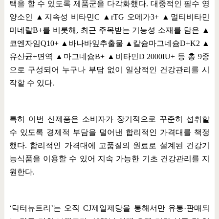
택을 할 수 있도록 제품군을 다각화했다
.
대중적인 필수 영
양소인
▲
지속성 비타민
C
▲
rTG
오메가
3+
▲
멀티비타민
미네랄
B+
를 비롯해
,
최근 주목받는 기능성 소재를 담은
▲
코엔자임
Q10+
▲
바나바잎추출물
▲
칼슘마그네슘
D+K2
▲
유산균
+
면역
▲
마그네슘
B+
▲
비타민
D 2000IU+
등 총
9
종
으로 구성되어 누구나 부담 없이 일상적인 건강관리를 시
작할 수 있다
.
특히 이번 신제품은 소비자가 장기적으로 꾸준히 섭취할
수 있도록 경제적 부담을 덜어낸 합리적인 가격대를 책정
했다
.
합리적인 가격대에 고품질의 원료로 설계된 건강기
능식품을 이용할 수 있어 지속 가능한 기초 건강관리를 지
원한다
.
‘
닥터뉴트리
’
는 오직
CJ
제일제당을 통해서만 유통
·
판매되