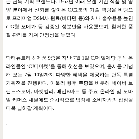
는 단독 기획 브랜드다
. 1953
년 이래 오랜 기간 식품 및 영
양 분야에서 신뢰를 쌓아온
CJ
그룹의 기술 역량을 바탕으
로 프리미엄
DSM
사 원료
(
비타민 등
)
와 체내 흡수율을 높인
rTG
형 오메가 등 검증된 성분만을 사용했으며
,
철저한 품
질 관리를 거쳐 안정성을 높였다
.
닥터뉴트리 신제품
9
종은 지난
7
월
1
일
CJ
제일제당 공식 온
라인몰인
‘CJ
더마켓
’
을 통해 첫선을 보였으며
,
출시를 기념
해 오는
7
월
10
일까지 다양한 혜택을 제공하는 단독 특별
기획전을 진행한다
.
아울러 향후 쿠팡을 비롯해 네이버 브
랜드스토어
,
마켓컬리
,
배민
B
마트 등 주요 온라인 및 모바
일 커머스 채널에도 순차적으로 입점해 소비자와의 접점을
더욱 넓혀갈 계획이다
.
.