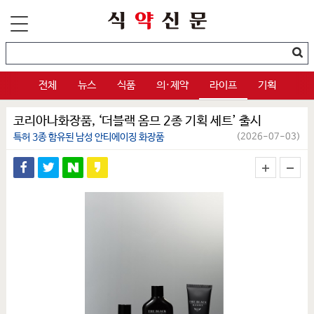
전체
뉴스
식품
의·제약
라이프
기획
코리아나화장품, ‘더블랙 옴므 2종 기획 세트’ 출시
특허 3종 함유된 남성 안티에이징 화장품
(2026-07-03)