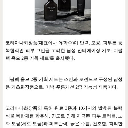
코리아나화장품
(
대표이사 유학수
)
이 탄력
,
모공
,
피부톤 등
복합적인 피부 고민을 고려한 남성 안티에이징 기초
'
더블
랙 옴므
2
종 기획 세트
'
를 출시했다
.
더블랙 옴므
2
종 기획 세트는 스킨과 로션으로 구성된 남성
용 기초화장품으로
,
미백
·
주름개선
2
중 기능성 제품이다
.
코리아나화장품의 특허 원료
3
종과
10
가지의 발효된 블랙
식물 복합체를 함유해
,
면도로 인해 자극된 피부 트러블
,
노
화 모공
(
세로 모공
)
과 피부탄력
,
굵은 주름
,
건조함
,
칙칙한