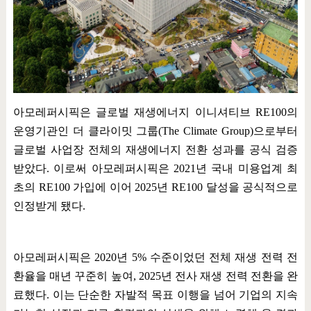
아모레퍼시픽은 글로벌 재생에너지 이니셔티브
RE100
의
운영기관인 더 클라이밋 그룹
(The Climate Group)
으로부터
글로벌 사업장 전체의 재생에너지 전환 성과를 공식 검증
받았다
.
이로써 아모레퍼시픽은
2021
년 국내 미용업계 최
초의
RE100
가입에 이어
2025
년
RE100
달성을 공식적으로
인정받게 됐다
.
아모레퍼시픽은
2020
년
5%
수준이었던 전체 재생 전력 전
환율을 매년 꾸준히 높여
, 2025
년 전사 재생 전력 전환을 완
료했다
.
이는 단순한 자발적 목표 이행을 넘어 기업의 지속