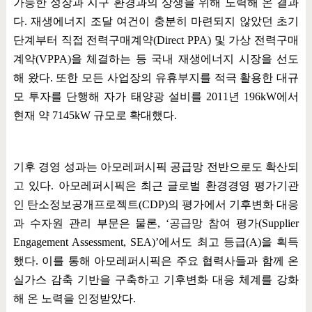
가능한 성장과 지구 환경과의 상생을 위해 노력해 온 결과
다
.
재생에너지 조달 여건이 충분히 마련되지 않았던 초기
단계부터 직접 전력구매계약
(Direct PPA)
및 가상 전력구매
계약
(VPPA)
을 체결하는 등 국내 재생에너지 시장을 선도
해 왔다
.
또한 모든 사업장의 유휴부지를 적극 활용한 대규
모 투자를 단행해 자가 태양광 설비를
2011
년
196kW
에서
현재 약
7145kW
규모로 확대했다
.
기후 경영 성과는 아모레퍼시픽 공급망 전반으로도 확산되
고 있다
.
아모레퍼시픽은 최근 글로벌 환경경영 평가기관
인 탄소정보공개프로젝트
(CDP)
의 평가에서 기후변화 대응
과 수자원 관리 부문은 물론
, ‘
공급망 참여 평가
(Supplier
Engagement Assessment, SEA)’
에서도 최고 등급
(A)
을 획득
했다
.
이를 통해 아모레퍼시픽은 주요 협력사들과 함께 온
실가스 감축 기반을 구축하고 기후변화 대응 체계를 강화
해 온 노력을 인정받았다
.