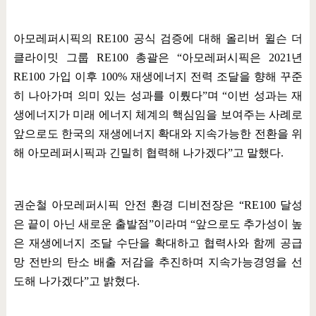
아모레퍼시픽의
RE100
공식 검증에 대해 올리버 윌슨 더
클라이밋 그룹
RE100
총괄은
“
아모레퍼시픽은
2021
년
RE100
가입 이후
100%
재생에너지 전력 조달을 향해 꾸준
히 나아가며 의미 있는 성과를 이뤘다
”
며
“
이번 성과는 재
생에너지가 미래 에너지 체계의 핵심임을 보여주는 사례로
앞으로도 한국의 재생에너지 확대와 지속가능한 전환을 위
해 아모레퍼시픽과 긴밀히 협력해 나가겠다
”
고 말했다
.
권순철 아모레퍼시픽 안전 환경 디비전장은
“RE100
달성
은 끝이 아닌 새로운 출발점
”
이라며
“
앞으로도 추가성이 높
은 재생에너지 조달 수단을 확대하고 협력사와 함께 공급
망 전반의 탄소 배출 저감을 추진하며 지속가능경영을 선
도해 나가겠다
”
고 밝혔다
.