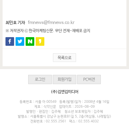
최민호 기자
fmnews@fmnews.co.kr
※ 저작권자 ⓒ 한국마케팅신문. 무단 전재-재배포 금지
목록으로
로그인
회원가입
PC버전
(주)김앤김미디어
등록번호 : 서울 아 00549
등록(발행)일자 : 2008년 4월 16일
제호 : 식약신문
업데이트 : 2026-08-09
발행인 · 편집인 : 김주혜
청소년 보호책임자 : 김주혜
발행소 : 서울특별시 강남구 논현로81길 5, 2층(역삼동, 나래빌딩)
전화번호 : 02.555.2561
팩스 : 02.555.4032