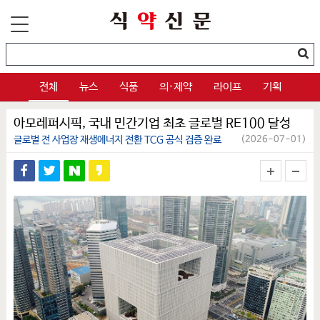
전체
뉴스
식품
의·제약
라이프
기획
아모레퍼시픽, 국내 민간기업 최초 글로벌 RE100 달성
글로벌 전 사업장 재생에너지 전환 TCG 공식 검증 완료
(2026-07-01)