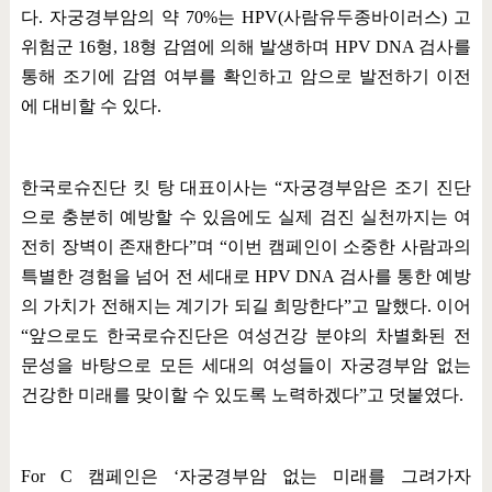
다
.
자궁경부암의 약
70%
는
HPV(
사람유두종바이러스
)
고
위험군
16
형
, 18
형 감염에 의해 발생하며
HPV DNA
검사를
통해 조기에 감염 여부를 확인하고 암으로 발전하기 이전
에 대비할 수 있다
.
한국로슈진단 킷 탕 대표이사는
“
자궁경부암은 조기 진단
으로 충분히 예방할 수 있음에도 실제 검진 실천까지는 여
전히 장벽이 존재한다
”
며
“
이번 캠페인이 소중한 사람과의
특별한 경험을 넘어 전 세대로
HPV DNA
검사를 통한 예방
의 가치가 전해지는 계기가 되길 희망한다
”
고 말했다
.
이어
“
앞으로도 한국로슈진단은 여성건강 분야의 차별화된 전
문성을 바탕으로 모든 세대의 여성들이 자궁경부암 없는
건강한 미래를 맞이할 수 있도록 노력하겠다
”
고 덧붙였다
.
For C
캠페인은
‘
자궁경부암 없는 미래를 그려가자