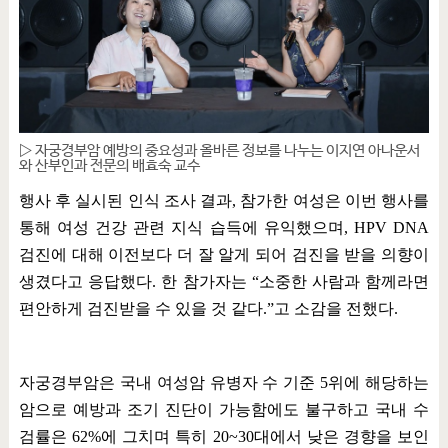
▷ 자궁경부암 예방의 중요성과 올바른 정보를 나누는 이지연 아나운서
와 산부인과 전문의 배효숙 교수
행사 후 실시된 인식 조사 결과
,
참가한 여성은 이번 행사를
통해 여성 건강 관련 지식 습득에 유익했으며
, HPV DNA
검진에 대해 이전보다 더 잘 알게 되어 검진을 받을 의향이
생겼다고 응답했다
.
한 참가자는
“
소중한 사람과 함께라면
편안하게 검진받을 수 있을 것 같다
.”
고 소감을 전했다
.
자궁경부암은 국내 여성암 유병자 수 기준
5
위에 해당하는
암으로 예방과 조기 진단이 가능함에도 불구하고 국내 수
검률은
62%
에 그치며 특히
20~30
대에서 낮은 경향을 보인