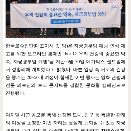
한국로슈진단
(
대표이사 킷 탕
)
은 자궁경부암 예방 인식 제
고를 위한 오프라인 캠페인
‘For C:
우리 건강의 중요한 약
속
,
자궁경부암 예방
’
을 지난
6
월
30
일 메가박스 센트럴에
서 성황리에 개최했다고 밝혔다
.
바쁜 일상 속 서로의 건강
을 챙기는
20~50
대 여성이 함께한 이번 행사는 영화 관람과
전문 의료진의 토크 콘서트를 결합한 문화형 캠페인으로
진행됐다
.
디지털 사연 공모를 통해 선정된 모녀
,
친구 등 특별한 관계
의 여성을 초청한 이번 자리는 낯설게 느껴질 수 있는 자궁
경부암 관련 정보를 소중한 사람과 편안하고 자연스럽게
,