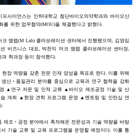
라이프사이언스는 인하대학교 첨단바이오의약학과와 바이오산
성화를 위한 업무협약
(MOU)
을 체결했다고 밝혔다
.
머크 엠랩
(M Lab)
콜라보레이션 센터에서 진행됐으며
,
김영임
션 비즈니스 대표
,
박천익 머크 엠랩 콜라보레이션 센터장
,
과 학과장 등이 참석했다
.
 현장 역량을 갖춘 전문 인재 양성을 목표로 한다
.
이를 위해
 생산
‧
품질관리 분야를 중심으로 교육과 연구 협력을 강화
운영
▲
연구 자문 및 인적 교류
▲
바이오 제조공정 기술 및 산
크숍 개최
▲
현장 견학 프로그램 운영
▲
멘토링 및 인턴십 연
다
.
품 제조
‧
공정 분야에서 축적해온 전문성과 기술 역량을 바탕
서 기술 교류 및 교육 프로그램을 운영할 예정이다
.
이를 통