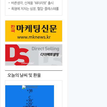
바른생각, 신제품 ‘워터리핏’ 출시
폭염에 지치는 심장, 혈압·콜레스테롤만 챙기면 될까?
오늘의 날씨 및 환율
+
38
°
C
+
39°
+
29°