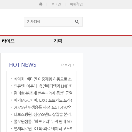
홈
로그인
회원가입
라이프
기획
HOT NEWS
더보기
식약처, 비타민 이중제형 허용으로 소비자 선택권 확대
인큐텐, 아주대·휴먼메디텍과 LNP 커큐민 공동연구
한미家 분쟁 새 변수…‘4자 동맹’ 균열 현실화
메가MGC커피, EXO 포토카드 프리퀀시 이벤트
2025년 위생용품 시장 3조 1,492억 원
다보스병원, 심장스텐트 삽입술 본격 시행
풀무원샘물, ‘하루귀리’ 누적 판매 500만 병 돌파
연세의료원, KT와 의료 데이터 고도화 협력