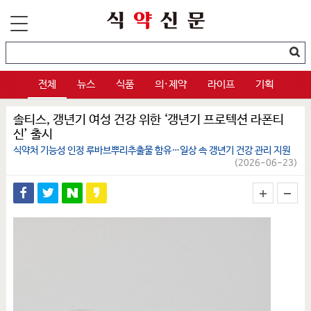
전체
뉴스
식품
의·제약
라이프
기획
솔티스, 갱년기 여성 건강 위한 ‘갱년기 프로텍션 라폰티
신’ 출시
식약처 기능성 인정 루바브뿌리추출물 함유…일상 속 갱년기 건강 관리 지원
(2026-06-23)