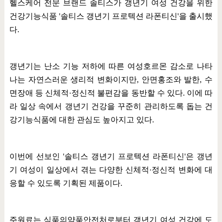
헬스케어 전문 브랜드 솔티스가 갱년기 여성 건강을 위한
건강기능식품
'
솔티스 갱년기 프로텍션 라폰티신
'
을 출시했
다
.
갱년기는 난소 기능 저하에 따른 여성호르몬 감소로 나타
나는 자연스러운 생리적 변화이지만
,
안면홍조와 발한
,
수
면장애 등 신체적
·
정신적 불편감을 동반할 수 있다
.
이에 따
라 일상 속에서 갱년기 건강을 꾸준히 관리하도록 돕는 건
강기능식품에 대한 관심도 높아지고 있다
.
이번에 선보인
'
솔티스 갱년기 프로텍션 라폰티신
'
은 갱년
기 여성이 일상에서 겪는 다양한 신체적
·
정신적 변화에 대
응할 수 있도록 기획된 제품이다
.
주원료는 식품의약품안전처로부터 갱년기 여성 건강에 도