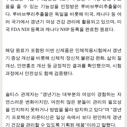
움을 줄 수 있는 기능성을 인정받은 루바브뿌리추출물이
다
.
루바브뿌리추출물은 독일을 비롯해 미국
,
캐나다 등 여
러 국가에서 갱년기 여성 건강 관리에 활용되고 있으며
,
미
국
FDA NDI
등록과 캐나다
NHP
등록을 완료한 원료다
.
해당 원료가 포함된 이번 신제품은 인체적용시험에서 갱년
기 증상 개선을 비롯해 신체적
·
정신적 불편감 완화
,
삶의 질
개선
,
안면홍조 개선 등 긍정적인 결과를 확인했으며
,
시험
과정에서 안전성도 함께 검증됐다
.
솔티스 관계자는
"
갱년기는 대부분의 여성이 경험하는 자
연스러운 변화이지만
,
여전히 많은 분들이 관리의 필요성
을 인지하지 못하거나 방법을 몰라 방치하고 있다
"
며
"
갱년
기 프로텍션 라폰티신은 일상 속에서 보다 편안하게 갱년
기 건강을 관리할 수 있도록 기획된 제품
"
이라고 말했다
.