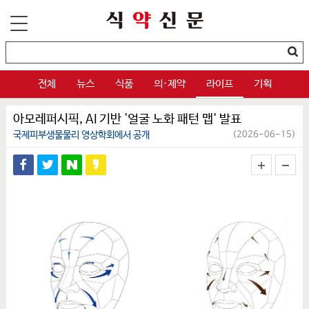
전체
뉴스
식품
의·제약
라이프
기획
아모레퍼시픽, AI 기반 '얼굴 노화 패턴 맵' 발표
국제피부생물물리 영상학회에서 공개
(2026-06-15)