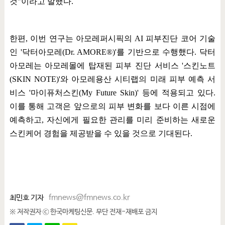
것
"
이라고 말했다
.
한편
,
이번 연구는 아모레퍼시픽의
AI
피부진단 코어 기술
인
'
닥터아모레
(Dr. AMORE®)'
를 기반으로 수행했다
.
닥터
아모레는 아모레몰에 탑재된 피부 진단 서비스
'
스킨노트
(SKIN NOTE)'
와 아모레용산 시티랩의 미래 피부 예측 서
비스
'
마이퓨처스킨
(My Future Skin)'
등에 적용되고 있다
.
이를 통해 고객은 앞으로의 피부 변화를 보다 이른 시점에
예측하고
,
자신에게 필요한 관리를 미리 준비하는 새로운
스킨케어 경험을 제공받을 수 있을 것으로 기대된다
.
최민호 기자
fmnews@fmnews.co.kr
※ 저작권자 ⓒ 한국마케팅신문. 무단 전재-재배포 금지