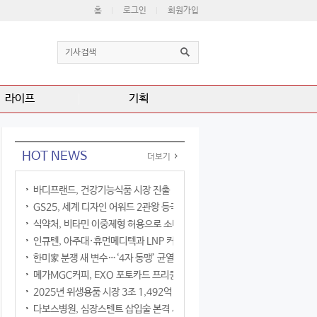
홈
로그인
회원가입
라이프
기획
HOT NEWS
더보기
바디프랜드, 건강기능식품 시장 진출
GS25, 세계 디자인 어워드 2관왕 등극
식약처, 비타민 이중제형 허용으로 소비자 선택권 확대
인큐텐, 아주대·휴먼메디텍과 LNP 커큐민 공동연구
한미家 분쟁 새 변수…‘4자 동맹’ 균열 현실화
메가MGC커피, EXO 포토카드 프리퀀시 이벤트
2025년 위생용품 시장 3조 1,492억 원
다보스병원, 심장스텐트 삽입술 본격 시행