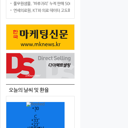
풀무원샘물, ‘하루귀리’ 누적 판매 500만 병 돌파
연세의료원, KT와 의료 데이터 고도화 협력
오늘의 날씨 및 환율
+
30
°
C
+
33°
+
23°