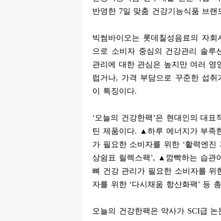
반영한
7
일 맞춤 건강기능식품 브
빅썸바이오는 롯데칠성음료의 자회
으로 소비자 중심의 건강관리 솔루
관리에 대한 관심은 높지만 여러 영
럽거나
,
가격 부담으로 꾸준한 섭취
이 특징이다
.
‘
오늘의 건강한팩
’
은 현대인의 대표
틴 제품이다
.
▲
하루 에너지가 부족
가 필요한 소비자를 위한
‘
활력엔진
상쉼표 릴렉스팩
’,
▲
깜빡하는 습관
뼈 건강 관리가 필요한 소비자를 위
자를 위한
‘
다시채움 항산화팩
’
등 
오늘의 건강한팩은 약사가
SCI
급 논