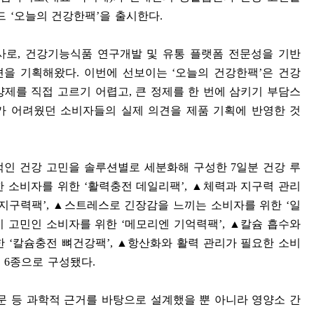
랜드
‘
오늘의 건강한팩
’
을 출시한다
.
사로
,
건강기능식품 연구개발 및 유통 플랫폼 전문성을 기반
션을 기획해왔다
.
이번에 선보이는
‘
오늘의 건강한팩
’
은 건강
양제를 직접 고르기 어렵고
,
큰 정제를 한 번에 삼키기 부담스
가 어려웠던 소비자들의 실제 의견을 제품 기획에 반영한 것
적인 건강 고민을 솔루션별로 세분화해 구성한
7
일분 건강 루
한 소비자를 위한
‘
활력충전 데일리팩
’,
▲
체력과 지구력 관리
 지구력팩
’,
▲
스트레스로 긴장감을 느끼는 소비자를 위한
‘
일
이 고민인 소비자를 위한
‘
메모리엔 기억력팩
’,
▲
칼슘 흡수와
한
‘
칼슘충전 뼈건강팩
’,
▲
항산화와 활력 관리가 필요한 소비
총
6
종으로 구성됐다
.
문 등 과학적 근거를 바탕으로 설계했을 뿐 아니라 영양소 간