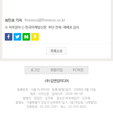
최민호 기자
fmnews@fmnews.co.kr
※ 저작권자 ⓒ 한국마케팅신문. 무단 전재-재배포 금지
목록으로
로그인
회원가입
PC버전
(주)김앤김미디어
등록번호 : 서울 아 00549
등록(발행)일자 : 2008년 4월 16일
제호 : 식약신문
업데이트 : 2026-08-09
발행인 · 편집인 : 김주혜
청소년 보호책임자 : 김주혜
발행소 : 서울특별시 강남구 논현로81길 5, 2층(역삼동, 나래빌딩)
전화번호 : 02.555.2561
팩스 : 02.555.4032