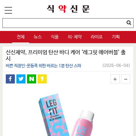
전체
뉴스
식품
의·제약
라이프
기획
신신제약, 프리미엄 탄산 바디 케어 ‘레그핏 에어버블’ 출
시
바쁜 직장인·운동족 위한 바르는 1분 탄산 스파
(2026-06-04)