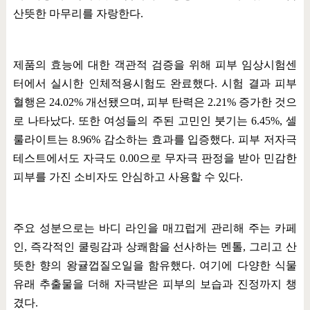
산뜻한 마무리를 자랑한다
.
제품의 효능에 대한 객관적 검증을 위해 피부 임상시험센
터에서 실시한 인체적용시험도 완료했다
.
시험 결과 피부
혈행은
24.02%
개선됐으며
,
피부 탄력은
2.21%
증가한 것으
로 나타났다
.
또한 여성들의 주된 고민인 붓기는
6.45%,
셀
룰라이트는
8.96%
감소하는 효과를 입증했다
.
피부 저자극
테스트에서도 자극도
0.00
으로 무자극 판정을 받아 민감한
피부를 가진 소비자도 안심하고 사용할 수 있다
.
주요 성분으로는 바디 라인을 매끄럽게 관리해 주는 카페
인
,
즉각적인 쿨링감과 상쾌함을 선사하는 멘톨
,
그리고 산
뜻한 향의 왕귤껍질오일을 함유했다
.
여기에 다양한 식물
유래 추출물을 더해 자극받은 피부의 보습과 진정까지 챙
겼다
.