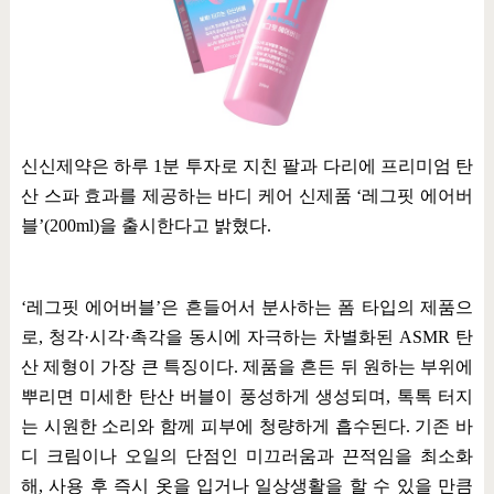
신신제약은 하루
1
분 투자로 지친 팔과 다리에 프리미엄 탄
산 스파 효과를 제공하는 바디 케어 신제품
‘
레그핏 에어버
블
’(200ml)
을 출시한다고 밝혔다
.
‘
레그핏 에어버블
’
은 흔들어서 분사하는 폼 타입의 제품으
로
,
청각
·
시각
·
촉각을 동시에 자극하는 차별화된
ASMR
탄
산 제형이 가장 큰 특징이다
.
제품을 흔든 뒤 원하는 부위에
뿌리면 미세한 탄산 버블이 풍성하게 생성되며
,
톡톡 터지
는 시원한 소리와 함께 피부에 청량하게 흡수된다
.
기존 바
디 크림이나 오일의 단점인 미끄러움과 끈적임을 최소화
해
,
사용 후 즉시 옷을 입거나 일상생활을 할 수 있을 만큼