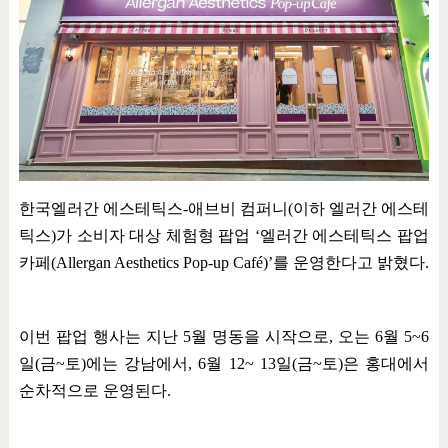
한국엘러간 에스테틱스
-
애브비 컴퍼니
(
이하 엘러간 에스테
틱스
)
가 소비자 대상 체험형 팝업
‘
엘러간 에스테틱스 팝업
카페
(Allergan Aesthetics Pop-up Café)’
를 운영한다고 밝혔다
.
이번 팝업 행사는 지난
5
월 명동을 시작으로
,
오는
6
월
5~6
일
(
금
~
토
)
에는 강남에서
, 6
월
12~ 13
일
(
금
~
토
)
은 홍대에서
순차적으로 운영된다
.