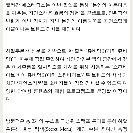
엘러간 에스테틱스는 이번 팝업을 통해
‘
본연의 아름다움
을 깨우는
,
자연스러운 흐름의 경험
’
을 콘셉트로
,
인위적인
변화가 아닌 각자가 지닌 본연의 아름다움을 자연스럽게
이끌어내는 브랜드 경험을 제안한다
.
히알루론산 성분을 기반으로 한 필러
‘
쥬비덤
®(
이하 쥬비
덤
)’
과 피부에 직접 주입하여 성인 안면부 뺨의 중간에서 깊
은 미세주름을 일시적으로 개선을 위해 사용하는
‘
스킨바
이브 바이 쥬비덤
®(
이하 스킨바이브
)’
두 브랜드의 핵심 가
치인
‘
자연스러움
’
을 소비자들이 직접 경험할 수 있도록 다
양한 참여형 콘텐츠와 체험 프로그램으로 운영할 예정이
다
.
방문객은 총
3
개의 부스로 구성된 스탬프 투어를 통해 히알
루론산 효능 탐색
(Secret Menu),
개인 수분 컨디션 측정