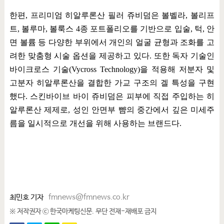
한편
,
프리미엄 히알루론산 필러 쥬비덤은 볼벨라
,
볼리프
트
,
볼루마
,
볼룩스
4
종 포트폴리오를 기반으로 입술
,
턱
,
안
면 볼륨 등 다양한 부위에서 개인의 얼굴 균형과 조화를 고
려한 맞춤형 시술 옵션을 제공하고 있다
.
또한 독자 기술인
바이크로스 기술
(Vycross Technology)
을 적용해 저분자 및
고분자 히알루론산을 결합한 가교 구조의 겔 특성을 구현
했다
.
스킨바이브 바이 쥬비덤은 피부에 직접 주입하는 히
알루론산 제제로
,
성인 안면부 뺨의 중간에서 깊은 미세주
름을 일시적으로 개선을 위해 사용하는 브랜드다
.
최민호 기자
fmnews@fmnews.co.kr
※ 저작권자 ⓒ 한국마케팅신문. 무단 전재-재배포 금지