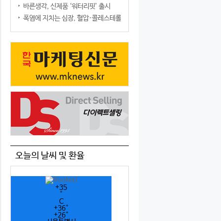
바른생각, 신제품 ‘워터리핏’ 출시
폭염에 지치는 심장, 혈압·콜레스테롤만 챙기면 될까?
오늘의 날씨 및 환율
+
35
°
C
+
36°
+
26°