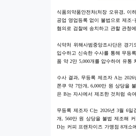
식품의약품안전처
(
처장 오유경
,
이하
공업 영업등록 없이 불법으로 제조
･
혐의로 검찰에 송치하고 관할 관청
식약처 위해사범중앙조사단은 경기
입수하고 신속한 수사를 통해 무등록
품 약
2
만
5,000
개를 압수하여 유통
수사 결과
,
무등록 제조자
A
는
2026
쫀쿠 약
7
만개
, 6,000
만 원 상당을 
은
B
는 자사에서 제조한 것처럼 속
무등록 제조자
C
는
2026
년
3
월
6
일
개
, 560
만 원 상당을 불법 제조해 
D
는 커피 프랜차이즈 가맹점
8
개소에