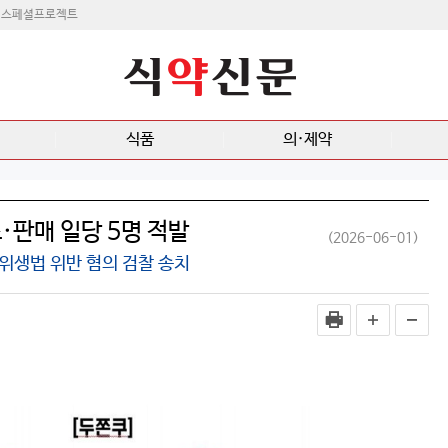
스페셜프로젝트
식품
의·제약
·판매 일당 5명 적발
(2026-06-01)
품위생법 위반 혐의 검찰 송치