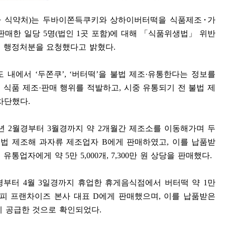
 식약처
)
는 두바이쫀득쿠키와 상하이버터떡을 식품제조
･
가
판매한 일당
5
명
(
법인
1
곳 포함
)
에 대해
「
식품위생법
」
위반
에 행정처분을 요청했다고 밝혔다
.
도 내에서
‘
두쫀쿠
’, ‘
버터떡
’
을 불법 제조
·
유통한다는 정보를
 식품 제조
·
판매 행위를 적발하고
,
시중 유통되기 전 불법 제
 차단했다
.
년
2
월경부터
3
월경까지 약
2
개월간 제조소를 이동해가며 두
불법 제조해 과자류 제조업자
B
에게 판매하였고
,
이를 납품받
여 유통업자에게 약
5
만
5,000
개
, 7,300
만 원 상당을 판매했다
.
경부터
4
월
3
일경까지 휴업한 휴게음식점에서 버터떡 약
1
만
커피 프랜차이즈 본사 대표
D
에게 판매했으며
,
이를 납품받은
 공급한 것으로 확인되었다
.