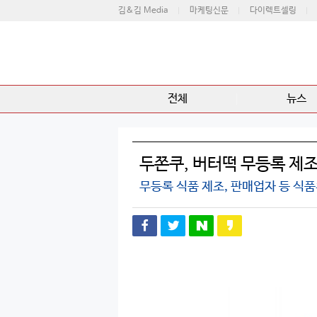
김&김 Media
마케팅신문
다이렉트셀링
전체
뉴스
두쫀쿠, 버터떡 무등록 제조
무등록 식품 제조, 판매업자 등 식