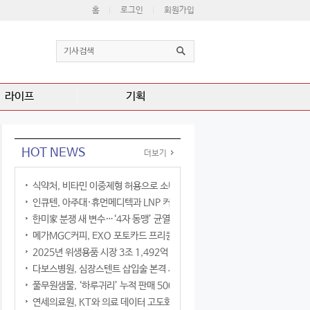
홈
로그인
회원가입
라이프
기획
HOT NEWS
더보기
식약처, 비타민 이중제형 허용으로 소비자 선택권 확대
인큐텐, 아주대·휴먼메디텍과 LNP 커큐민 공동연구
한미家 분쟁 새 변수…‘4자 동맹’ 균열 현실화
메가MGC커피, EXO 포토카드 프리퀀시 이벤트
2025년 위생용품 시장 3조 1,492억 원
다보스병원, 심장스텐트 삽입술 본격 시행
풀무원샘물, ‘하루귀리’ 누적 판매 500만 병 돌파
연세의료원, KT와 의료 데이터 고도화 협력