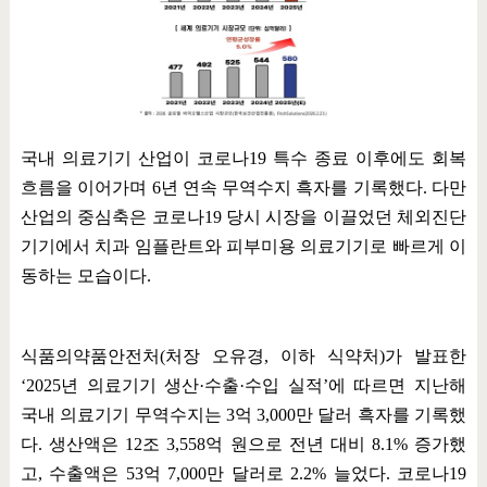
국내 의료기기 산업이 코로나
19
특수 종료 이후에도 회복
흐름을 이어가며
6
년 연속 무역수지 흑자를 기록했다
.
다만
산업의 중심축은 코로나
19
당시 시장을 이끌었던 체외진단
기기에서 치과 임플란트와 피부미용 의료기기로 빠르게 이
동하는 모습이다
.
식품의약품안전처
(
처장 오유경
,
이하 식약처
)
가 발표한
‘2025
년 의료기기 생산
·
수출
·
수입 실적
’
에 따르면 지난해
국내 의료기기 무역수지는
3
억
3,000
만 달러 흑자를 기록했
다
.
생산액은
12
조
3,558
억 원으로 전년 대비
8.1%
증가했
고
,
수출액은
53
억
7,000
만 달러로
2.2%
늘었다
.
코로나
19