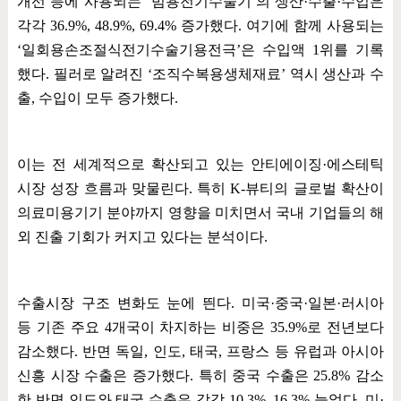
개선 등에 사용되는
‘
범용전기수술기
’
의 생산
·
수출
·
수입은
각각
36.9%, 48.9%, 69.4%
증가했다
.
여기에 함께 사용되는
‘
일회용손조절식전기수술기용전극
’
은 수입액
1
위를 기록
했다
.
필러로 알려진
‘
조직수복용생체재료
’
역시 생산과 수
출
,
수입이 모두 증가했다
.
이는 전 세계적으로 확산되고 있는 안티에이징
·
에스테틱
시장 성장 흐름과 맞물린다
.
특히
K-
뷰티의 글로벌 확산이
의료미용기기 분야까지 영향을 미치면서 국내 기업들의 해
외 진출 기회가 커지고 있다는 분석이다
.
수출시장 구조 변화도 눈에 띈다
.
미국
·
중국
·
일본
·
러시아
등 기존 주요
4
개국이 차지하는 비중은
35.9%
로 전년보다
감소했다
.
반면 독일
,
인도
,
태국
,
프랑스 등 유럽과 아시아
신흥 시장 수출은 증가했다
.
특히 중국 수출은
25.8%
감소
한 반면 인도와 태국 수출은 각각
10.3%, 16.3%
늘었다
.
미
·