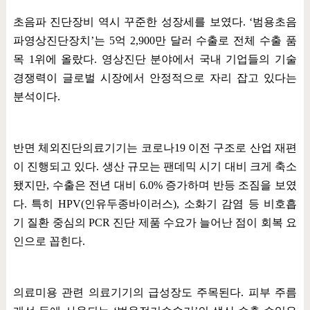
초음파 진단장비 역시 꾸준한 성장세를 보였다
. ‘
범용초음
파영상진단장치
’
는
5
억
2,900
만 달러 수출로 전체 수출 품
목
1
위에 올랐다
.
영상진단 분야에서 국내 기업들의 기술
경쟁력이 글로벌 시장에서 안정적으로 자리 잡고 있다는
분석이다
.
반면 체외진단의료기기는 코로나
19
이전 구조로 산업 재편
이 진행되고 있다
.
생산 규모는 팬데믹 시기 대비 크게 축소
됐지만
,
수출은 전년 대비
6.0%
증가하며 반등 조짐을 보였
다
.
특히
HPV(
인유두종바이러스
),
소화기 감염 등 비호흡
기 질환 중심의
PCR
진단 제품 수요가 늘어난 점이 회복 요
인으로 꼽힌다
.
의료미용 관련 의료기기의 급성장도 주목된다
.
피부 주름