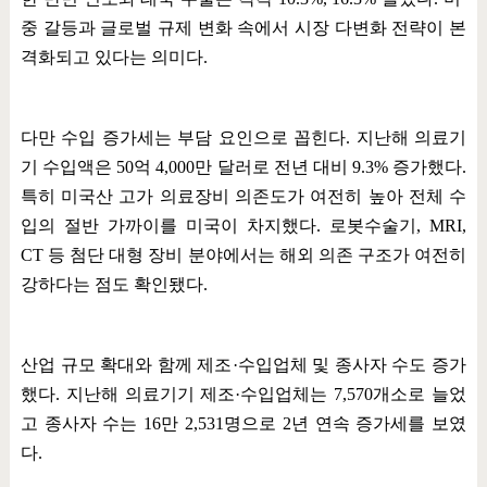
중 갈등과 글로벌 규제 변화 속에서 시장 다변화 전략이 본
격화되고 있다는 의미다
.
다만 수입 증가세는 부담 요인으로 꼽힌다
.
지난해 의료기
기 수입액은
50
억
4,000
만 달러로 전년 대비
9.3%
증가했다
.
특히 미국산 고가 의료장비 의존도가 여전히 높아 전체 수
입의 절반 가까이를 미국이 차지했다
.
로봇수술기
, MRI,
CT
등 첨단 대형 장비 분야에서는 해외 의존 구조가 여전히
강하다는 점도 확인됐다
.
산업 규모 확대와 함께 제조
·
수입업체 및 종사자 수도 증가
했다
.
지난해 의료기기 제조
·
수입업체는
7,570
개소로 늘었
고 종사자 수는
16
만
2,531
명으로
2
년 연속 증가세를 보였
다
.