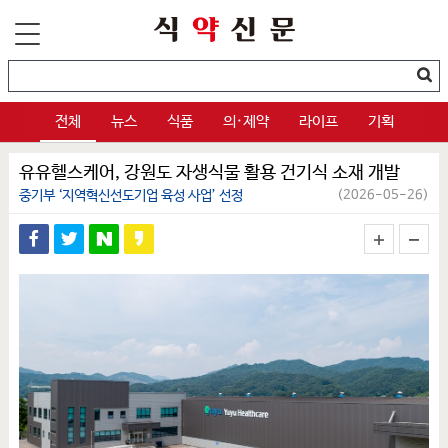
전체
뉴스
식품
의·제약
라이프
기획
유유헬스케어, 강원도 자생식물 활용 건기식 소재 개발
중기부 ‘지역혁신선도기업 육성 사업’ 선정
(2026-05-26)