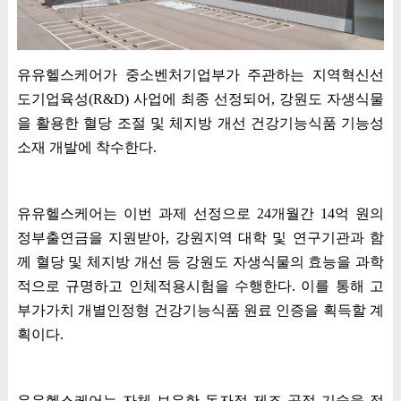
유유헬스케어가 중소벤처기업부가 주관하는 지역혁신선
도기업육성
(R&D)
사업에 최종 선정되어
,
강원도 자생식물
을 활용한 혈당 조절 및 체지방 개선 건강기능식품 기능성
소재 개발에 착수한다
.
유유헬스케어는 이번 과제 선정으로
24
개월간
14
억 원의
정부출연금을 지원받아
,
강원지역 대학 및 연구기관과 함
께 혈당 및 체지방 개선 등 강원도 자생식물의 효능을 과학
적으로 규명하고 인체적용시험을 수행한다
.
이를 통해 고
부가가치 개별인정형 건강기능식품 원료 인증을 획득할 계
획이다
.
유유헬스케어는 자체 보유한 독자적 제조 공정 기술을 적