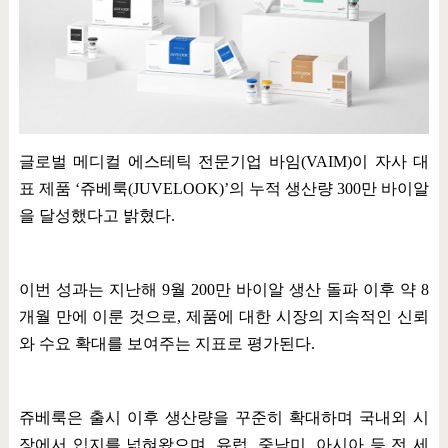
글로벌 메디컬 에스테틱 전문기업 바임
(VAIM)
이 자사 대
표 제품
‘
쥬베룩
(JUVELOOK)’
의 누적 생산량
300
만 바이알
을 달성했다고 밝혔다
.
이번 성과는 지난해
9
월
200
만 바이알 생산 돌파 이후 약
8
개월 만에 이룬 것으로
,
제품에 대한 시장의 지속적인 신뢰
와 수요 확대를 보여주는 지표로 평가된다
.
쥬베룩은 출시 이후 생산량을 꾸준히 확대하며 국내외 시
장에서 입지를 넓혀왔으며
,
유럽
,
중남미
,
아시아 등 전 세