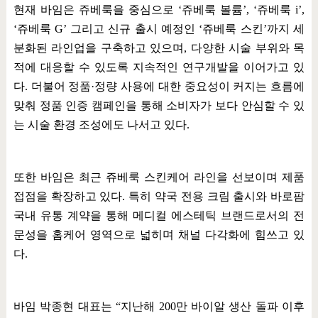
현재 바임은 쥬베룩을 중심으로
‘
쥬베룩 볼륨
’, ‘
쥬베룩
i’,
‘
쥬베룩
G’
그리고 신규 출시 예정인
‘
쥬베룩 스킨
’
까지 세
분화된 라인업을 구축하고 있으며
,
다양한 시술 부위와 목
적에 대응할 수 있도록 지속적인 연구개발을 이어가고 있
다
.
더불어 정품
·
정량 사용에 대한 중요성이 커지는 흐름에
맞춰 정품 인증 캠페인을 통해 소비자가 보다 안심할 수 있
는 시술 환경 조성에도 나서고 있다
.
또한 바임은 최근 쥬베룩 스킨케어 라인을 선보이며 제품
접점을 확장하고 있다
.
특히 약국 전용 크림 출시와 바로팜
국내 유통 계약을 통해 메디컬 에스테틱 브랜드로서의 전
문성을 홈케어 영역으로 넓히며 채널 다각화에 힘쓰고 있
다
.
바임 박종현 대표는
“
지난해
200
만 바이알 생산 돌파 이후