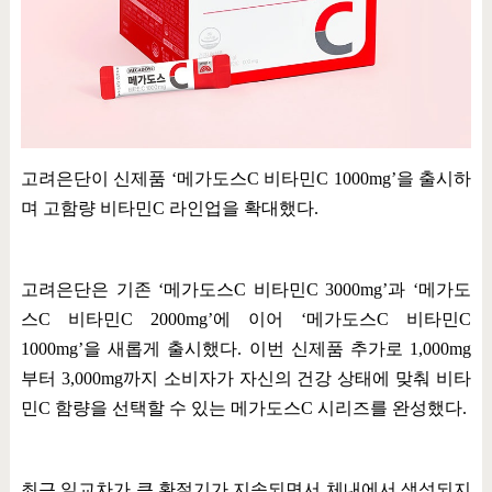
고려은단이 신제품
‘
메가도스
C
비타민
C 1000mg’
을 출시하
며 고함량 비타민
C
라인업을 확대했다
.
고려은단은 기존
‘
메가도스
C
비타민
C 3000mg’
과
‘
메가도
스
C
비타민
C 2000mg’
에 이어
‘
메가도스
C
비타민
C
1000mg’
을 새롭게 출시했다
.
이번 신제품 추가로
1,000mg
부터
3,000mg
까지 소비자가 자신의 건강 상태에 맞춰 비타
민
C
함량을 선택할 수 있는 메가도스
C
시리즈를 완성했다
.
최근 일교차가 큰 환절기가 지속되면서 체내에서 생성되지