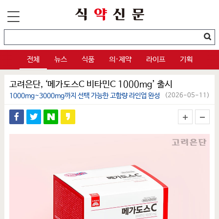
전체
뉴스
식품
의·제약
라이프
기획
고려은단, ‘메가도스C 비타민C 1000mg’ 출시
1000mg~3000mg까지 선택 가능한 고함량 라인업 완성
(2026-05-11)