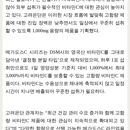
않아 외부 섭취가 필수적인 비타민
C
에 대한 관심이 높아지
고 있다
.
고려은단은 이러한 시장 흐름에 발맞춰 고함량 제
품에 대한 진입 장벽은 낮추면서도 일상에서 꾸준히 섭취
할 수 있도록
1,000mg
용량의 제품을 기획했다
.
메가도스
C
시리즈는
DSM
사의 영국산 비타민
C
를 그대로
담아낸
‘
결정형 분말 타입
’
으로 제작되었으며
,
하루
1
포 섭
취만으로도
1
일 영양성분 기준치 대비
1,000%
에서 최대
3,000%
까지 비타민
C
를 보충할 수 있는 고함량 비타민
C
제
품이다
.
비타민
C
는 수용성으로 체내에 축적되지 않고 일정
시간이 지나면 배출되어 꾸준한 섭취가 필요하다
.
고려은단 관계자는
“
최근 건강 관리 수요 증가와 함께 고함
량 비타민
C
제품에 대한 관심이 지속적으로 확대되고 있
다
”
며
“
다양한 함량으로 선택 가능한 메가도스
C
라인업을