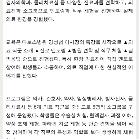
검사의학과
,
물리치료실 등 다양한 진료과를 견학하고
,
의
료진과 소그룹으로 멘토링과 직무 체험을 진행하며 실제
의료 환경을 경험했다
.
교육은 다보스병원 양성범 이사장의 특강을 시작으로
▲
의
료 직군 소개
▲
진로 멘토링
▲
병원 견학 및 직무 체험
▲
질
의응답 순으로 진행됐다
.
특히 현장 의료진이 직접 멘토로
참여해 학생들과 소통하며
,
의료 직업에 대한 현실적인 이
야기를 전했다
.
프로그램은 의사
,
간호사
,
약사
,
임상병리사
,
방사선사
,
물
리치료사 등
6
개 의료 직군을 중심으로
5
명씩 소그룹을 구
성해 운영됐다
.
학생들은 수술실 체험
,
혈액검사 과정 이해
,
약품 조제 체험
,
파라핀 치료 체험 등 단순 견학을 넘어 직
접 참여하며 각 직무의 특성과 역할을 보다 생생하게 체험