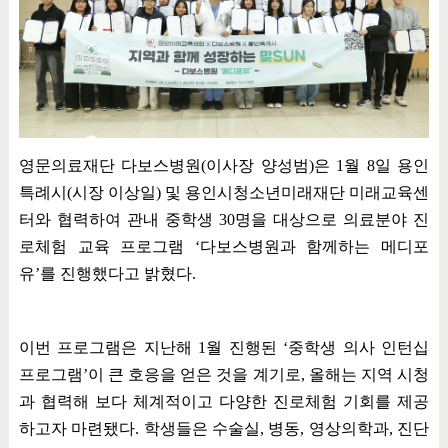
영문의료재단 다보스병원
(
이사장 양성범
)
은
1
월
8
일 용인
특례시
(
시장 이상일
)
및 용인시청소년미래재단 미래교육센
터와 협력하여 관내 중학생
30
명을 대상으로 의료분야 진
로체험 교육 프로그램
‘
다보스병원과 함께하는 메디포
유
’
를 진행했다고 밝혔다
.
이번 프로그램은 지난해
1
월 진행된
‘
중학생 의사 인턴십
프로그램
’
이 큰 호응을 얻은 것을 계기로
,
올해는 지역 시청
과 협력해 보다 체계적이고 다양한 진로체험 기회를 제공
하고자 마련됐다
.
학생들은 수술실
,
병동
,
영상의학과
,
진단