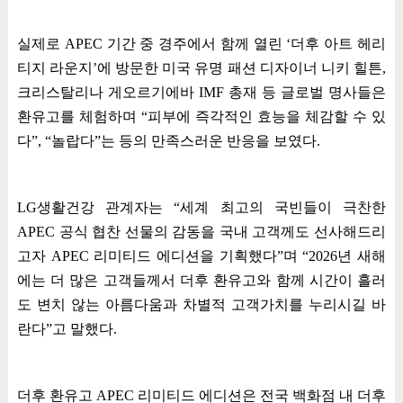
실제로
APEC
기간 중 경주에서 함께 열린
‘
더후 아트 헤리
티지 라운지
’
에 방문한 미국 유명 패션 디자이너 니키 힐튼
,
크리스탈리나 게오르기에바
IMF
총재 등 글로벌 명사들은
환유고를 체험하며
“
피부에 즉각적인 효능을 체감할 수 있
다
”, “
놀랍다
”
는 등의 만족스러운 반응을 보였다
.
LG
생활건강 관계자는
“
세계 최고의 국빈들이 극찬한
APEC
공식 협찬 선물의 감동을 국내 고객께도 선사해드리
고자
APEC
리미티드 에디션을 기획했다
”
며
“2026
년 새해
에는 더 많은 고객들께서 더후 환유고와 함께 시간이 흘러
도 변치 않는 아름다움과 차별적 고객가치를 누리시길 바
란다
”
고 말했다
.
더후 환유고
APEC
리미티드 에디션은 전국 백화점 내 더후