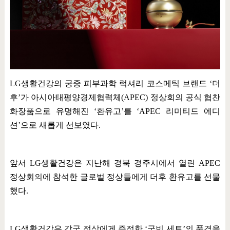
LG
생활건강의 궁중 피부과학 럭셔리 코스메틱 브랜드
‘
더
후
’
가 아시아태평양경제협력체
(APEC)
정상회의 공식 협찬
화장품으로 유명해진
‘
환유고
’
를
‘APEC
리미티드 에디
션
’
으로 새롭게 선보였다
.
앞서
LG
생활건강은 지난해 경북 경주시에서 열린
APEC
정상회의에 참석한 글로벌 정상들에게 더후 환유고를 선물
했다
.
LG
생활건강은 각국 정상에게 증정한
‘
국빈 세트
’
의 품격을