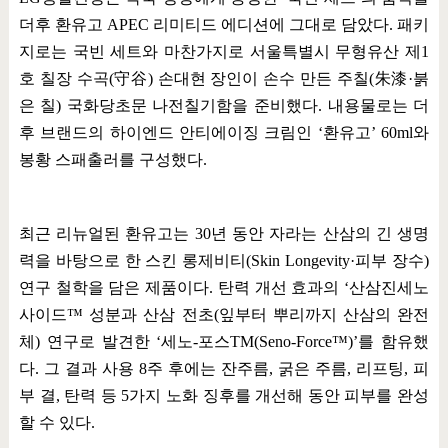
더후 환유고
APEC
리미티드 에디션에 그대로 담았다
.
패키
지로는 국빈 세트와 마찬가지로 서울특별시 무형유산 제
1
호 칠장 수곡
(
守谷
)
손대현 장인이 손수 만든 주칠
(
朱漆
·
붉
은 칠
)
국화당초문 나전칠기함을 준비했다
.
내용물로는 더
후 브랜드의 하이엔드 안티에이징 크림인
‘
환유고
’ 60ml
와
봉황 스패출러를 구성했다
.
최근 리뉴얼된 환유고는
30
년 동안 자라는 산삼의 긴 생명
력을 바탕으로 한 스킨 롱제비티
(Skin Longevity·
피부 장수
)
연구 철학을 담은 제품이다
.
탄력 개선 효과의
‘
산삼진세노
사이드
™
성분과 산삼 전초
(
잎부터 뿌리까지 산삼의 완전
체
)
연구로 발견한
‘
세노
-
포스
TM(Seno-Force
™
)’
를 함유했
다
.
그 결과 사용
8
주 후에는 잔주름
,
굵은 주름
,
리프팅
,
피
부 결
,
탄력
등
5
가지 노화 징후를 개선해 동안 피부를 완성
할 수 있다
.