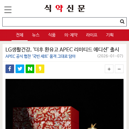
전체
뉴스
식품
의·제약
라이프
기획
LG생활건강, ‘더후 환유고 APEC 리미티드 에디션’ 출시
APEC 공식 협찬 ‘국빈 세트’ 품격 그대로 담아
(2026-01-07)