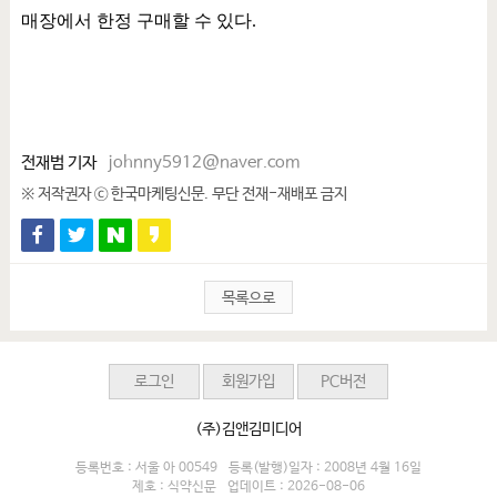
매장에서 한정 구매할 수 있다
.
전재범 기자
johnny5912@naver.com
※ 저작권자 ⓒ 한국마케팅신문. 무단 전재-재배포 금지
목록으로
로그인
회원가입
PC버전
(주)김앤김미디어
등록번호 : 서울 아 00549
등록(발행)일자 : 2008년 4월 16일
제호 : 식약신문
업데이트 : 2026-08-06