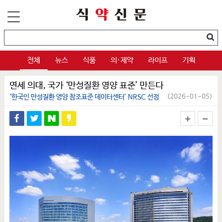
전체
뉴스
식품
의·제약
라이프
기획
연세 의대, 국가 ‘만성질환 영양 표준’ 만든다
‘한국인 만성질환 영양 참조표준 데이터센터’ NRSC 선정
(2026-01-05)