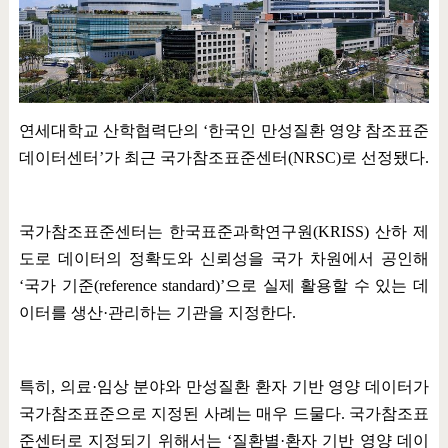
연세대학교 산학협력단의
‘
한국인 만성질환 영양 참조표준
데이터센터
’
가 최근 국가참조표준센터
(NRSC)
로 선정됐다
.
국가참조표준센터는 한국표준과학연구원
(KRISS)
산하 제
도로 데이터의 정확도와 신뢰성을 국가 차원에서 공인해
‘
국가 기준
(reference standard)’
으로 실제 활용할 수 있는 데
이터를 생산
·
관리하는 기관을 지정한다
.
특히
,
의료
·
임상 분야와 만성질환 환자 기반 영양 데이터가
국가참조표준으로 지정된 사례는 매우 드물다
.
국가참조표
준센터로 지정되기 위해서는
‘
질환별
·
환자 기반 영양 데이