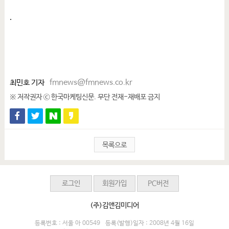
.
최민호 기자
fmnews@fmnews.co.kr
※ 저작권자 ⓒ 한국마케팅신문. 무단 전재-재배포 금지
목록으로
로그인
회원가입
PC버전
(주)김앤김미디어
등록번호 : 서울 아 00549
등록(발행)일자 : 2008년 4월 16일