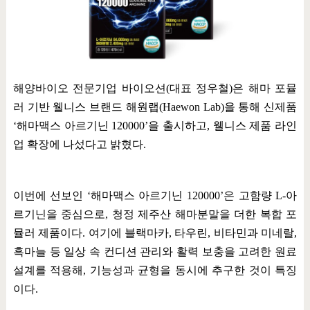
해양바이오 전문기업 바이오션
(
대표 정우철
)
은 해마 포뮬
러 기반 웰니스 브랜드 해원랩
(Haewon Lab)
을 통해 신제품
‘
해마맥스 아르기닌
120000’
을 출시하고
,
웰니스 제품 라인
업 확장에 나섰다고 밝혔다
.
이번에 선보인
‘
해마맥스 아르기닌
120000’
은 고함량
L-
아
르기닌을 중심으로
,
청정 제주산 해마분말을 더한 복합 포
뮬러 제품이다
.
여기에 블랙마카
,
타우린
,
비타민과 미네랄
,
흑마늘 등 일상 속 컨디션 관리와 활력 보충을 고려한 원료
설계를 적용해
,
기능성과 균형을 동시에 추구한 것이 특징
이다
.