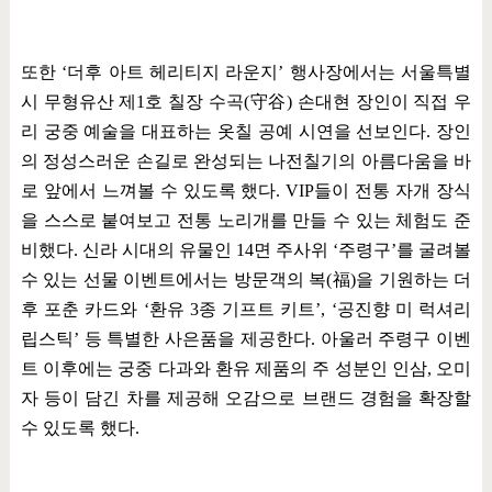
또한
‘
더후 아트 헤리티지 라운지
’
행사장에서는 서울특별
시 무형유산 제
1
호 칠장 수곡
(
守谷
)
손대현 장인이 직접 우
리 궁중 예술을 대표하는 옷칠 공예 시연을 선보인다
.
장인
의 정성스러운 손길로 완성되는 나전칠기의 아름다움을 바
로 앞에서 느껴볼 수 있도록 했다
. VIP
들이 전통 자개 장식
을 스스로 붙여보고 전통 노리개를 만들 수 있는 체험도 준
비했다
.
신라 시대의 유물인
14
면 주사위
‘
주령구
’
를 굴려볼
수 있는 선물 이벤트에서는 방문객의 복
(
福
)
을 기원하는 더
후 포춘 카드와
‘
환유
3
종 기프트 키트
’, ‘
공진향 미 럭셔리
립스틱
’
등 특별한 사은품을 제공한다
.
아울러 주령구 이벤
트 이후에는 궁중 다과와 환유 제품의 주 성분인 인삼
,
오미
자 등이 담긴 차를 제공해 오감으로 브랜드 경험을 확장할
수 있도록 했다
.