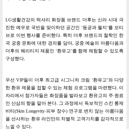
LG
생활건강의 럭셔리 화장품 브랜드 더후는 신라 시대 극
진한 예우로 국빈을 맞이하던 공간인
‘
동궁과 월지
’
를 모티
브로 이번 행사를 준비했다
.
특히 더후 브랜드의 철학인 한
국 궁중 문화에 대한 경의를 담아
,
궁중 예술의 아름다움과
더후의 헤리티지 제품인
‘
환유고
’
를 함께 체험할 수 있도록
구성했다
.
우선
VIP
들이 더후 최고급 시그니처 크림
‘
환유고
’
와 다양
한 환유 제품을 접할 수 있는 체험 프로그램을 마련했다
.
이
자리에서 참가자들은 화장품을 발라보고 환유고의 주 원료
인 산삼의 향을 맡아 본다
.
그 과정에서 독보적인 스킨 롱제
비티
(Skin Longevity·
피부 장수
)
연구로 변치 않는 아름다움
을 선사하는 환유 라인만의 차별적 고객가치를 감각적으로
느낄 수 있다
.