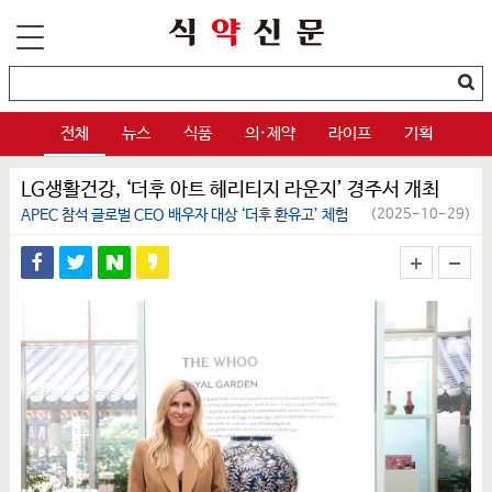
전체
뉴스
식품
의·제약
라이프
기획
LG생활건강, ‘더후 아트 헤리티지 라운지’ 경주서 개최
APEC 참석 글로벌 CEO 배우자 대상 ‘더후 환유고’ 체험
(2025-10-29)