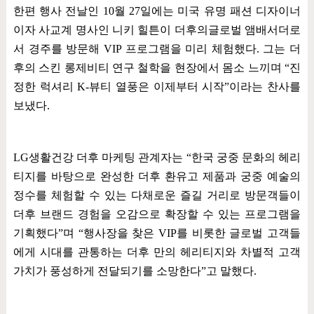
한편 행사 전날인
10
월
27
일에는 미국 유명 패션 디자이너
이자 사교계 명사인 니키 힐튼이 더후의글로벌 앰배서더로
서 경주를 방문해
VIP
프로그램을 미리 체험했다
.
그는 더
후의 스킨 롱제비티 연구 철학을 현장에서 몸소 느끼며
“
진
정한 럭셔리
K-
뷰티 열풍은 이제부터 시작
”
이라는 찬사를
보냈다
.
LG
생활건강 더후 마케팅 관계자는
“
한국 궁중 문화의 헤리
티지를 바탕으로 완성한 더후 환유고 제품과 궁중 예술의
정수를 체험할 수 있는 다채로운 즐길 거리로 방문객들이
더후 브랜드 경험을 오감으로 확장할 수 있는 프로그램을
기획했다
”
며
“
행사장을 찾은
VIP
를 비롯한 글로벌 고객들
에게 시대를 관통하는 더후 만의 헤리티지와 차별적 고객
가치가 풍성하게 전달되기를 소망한다
”
고 말했다
.