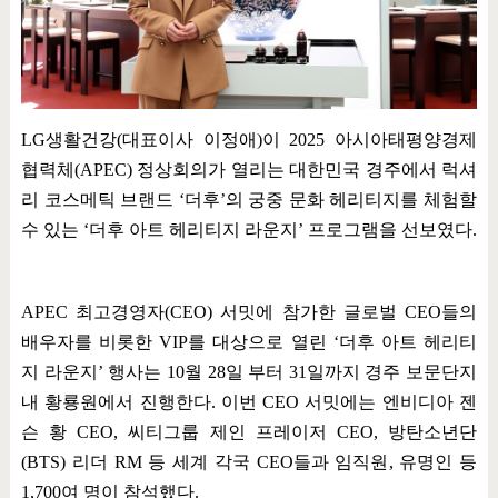
LG
생활건강
(
대표이사 이정애
)
이
2025
아시아태평양경제
협력체
(APEC)
정상회의가 열리는 대한민국 경주에서 럭셔
리 코스메틱 브랜드
‘
더후
’
의 궁중 문화 헤리티지를 체험할
수 있는
‘
더후 아트 헤리티지 라운지
’
프로그램을 선보였다
.
APEC
최고경영자
(CEO)
서밋에 참가한 글로벌
CEO
들의
배우자를 비롯한
VIP
를 대상으로 열린
‘
더후 아트 헤리티
지 라운지
’
행사는
10
월
28
일 부터
31
일까지 경주 보문단지
내 황룡원에서 진행한다
.
이번
CEO
서밋에는 엔비디아 젠
슨 황
CEO,
씨티그룹 제인 프레이저
CEO,
방탄소년단
(BTS)
리더
RM
등 세계 각국
CEO
들과 임직원
,
유명인 등
1,700
여 명이 참석했다
.