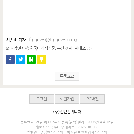
최민호 기자
fmnews@fmnews.co.kr
※ 저작권자 ⓒ 한국마케팅신문. 무단 전재-재배포 금지
목록으로
로그인
회원가입
PC버전
(주)김앤김미디어
등록번호 : 서울 아 00549
등록(발행)일자 : 2008년 4월 16일
제호 : 식약신문
업데이트 : 2026-08-06
발행인 · 편집인 : 김주혜
청소년 보호책임자 : 김주혜