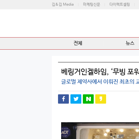
김&김 Media
마케팅신문
다이렉트셀링
전체
뉴스
베링거인겔하임, ‘무빙 포워
글로벌 제약사에서 이뤄진 최초의 