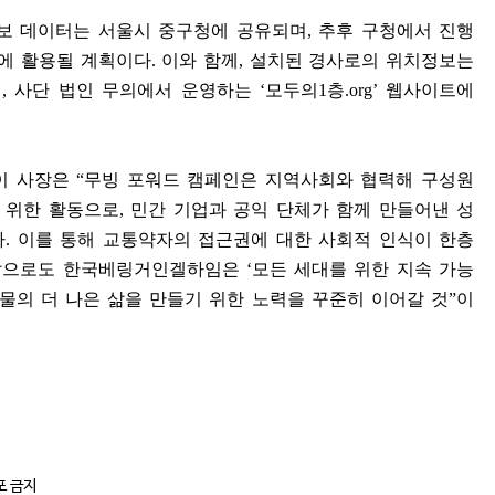
정보 데이터는 서울시 중구청에 공유되며
,
추후 구청에서 진행
업에 활용될 계획이다
.
이와 함께
,
설치된 경사로의 위치정보는
여
,
사단 법인 무의에서 운영하는
‘
모두의
1
층
.org’
웹사이트에
이 사장은
“
무빙 포워드 캠페인은 지역사회와 협력해 구성원
 위한 활동으로
,
민간 기업과 공익 단체가 함께 만들어낸 성
다
.
이를 통해 교통약자의 접근권에 대한 사회적 인식이 한층
앞으로도 한국베링거인겔하임은
‘
모든 세대를 위한 지속 가능
물의 더 나은 삶을 만들기 위한 노력을 꾸준히 이어갈 것
”
이
포 금지