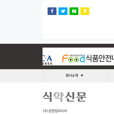
+
회사소개
(주)김앤김미디어