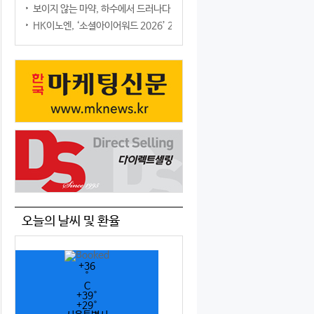
보이지 않는 마약, 하수에서 드러나다
HK이노엔, ‘소셜아이어워드 2026’ 2관왕
오늘의 날씨 및 환율
+
36
°
C
+
39°
+
29°