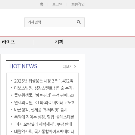
홈
로그인
회원가입
라이프
기획
HOT NEWS
더보기
2025년 위생용품 시장 3조 1,492억 원
다보스병원, 심장스텐트 삽입술 본격 시행
풀무원샘물, ‘하루귀리’ 누적 판매 500만 병 돌파
연세의료원, KT와 의료 데이터 고도화 협력
바른생각, 신제품 ‘워터리핏’ 출시
폭염에 지치는 심장, 혈압·콜레스테롤만 챙기면 될까?
‘피지 모락셀라 세탁세제’, 쿠팡 판매 1위 등극
대한약사회, 국가통합바이오빅데이터구축사업단과 업무협약 체결