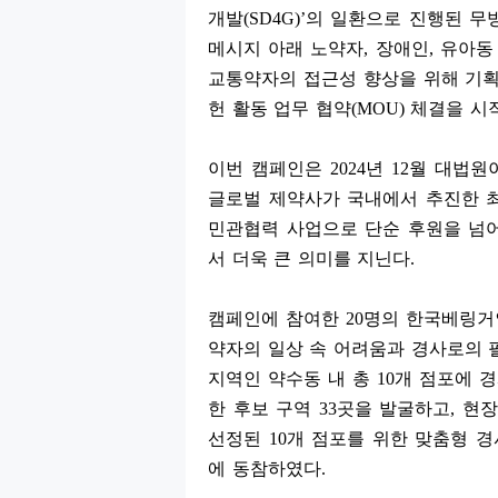
개발
(SD4G)’
의 일환으로 진행된 무
메시지 아래 노약자
,
장애인
,
유아동
교통약자의 접근성 향상을 위해 기
헌 활동 업무 협약
(MOU)
체결을 시
이번 캠페인은
2024
년
12
월 대법원
글로벌 제약사가 국내에서 추진한 
민관협력 사업으로 단순 후원을 넘
서 더욱 큰 의미를 지닌다
.
캠페인에 참여한
20
명의 한국베링거
약자의 일상 속 어려움과 경사로의
지역인 약수동 내 총
10
개 점포에 
한 후보 구역
33
곳을 발굴하고
,
현장
선정된
10
개 점포를 위한 맞춤형 
에 동참하였다
.