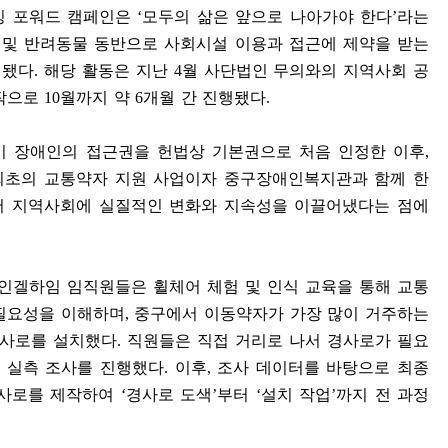
빙 포워드 캠페인은
‘
모두의 삶은 앞으로 나아가야 한다
’
라는
 및 반려동물 동반으로 사회시설 이용과 접근에 제약을 받는
획됐다
.
해당 활동은 지난
4
월 사단법인 무의와의 지역사회 공
작으로
10
월까지 약
6
개월 간 진행됐다
.
이 장애인의 접근권을 헌법상 기본권으로 처음 인정한 이후
,
최초의 교통약자 지원 사업이자 중구장애인복지관과 함께 한
어 지역사회에 실질적인 변화와 지속성을 이끌어냈다는 점에
인겔하임 임직원들은 휠체어 체험 및 인식 교육을 통해 교통
 필요성을 이해하며
,
중구에서 이동약자가 가장 많이 거주하는
경사로를 설치했다
.
직원들은 직접 거리로 나서 경사로가 필요
 실측 조사를 진행했다
.
이후
,
조사 데이터를 바탕으로 최종
경사로를 제작하여
‘
경사로 도색
’
부터
‘
설치 작업
’
까지 전 과정