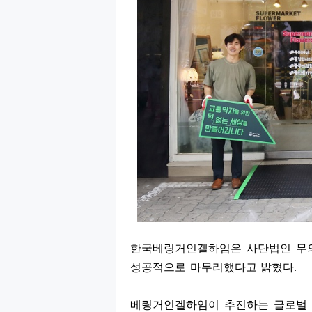
한국베링거인겔하임은 사단법인 무
성공적으로 마무리했다고 밝혔다
.
베링거인겔하임이 추진하는 글로벌