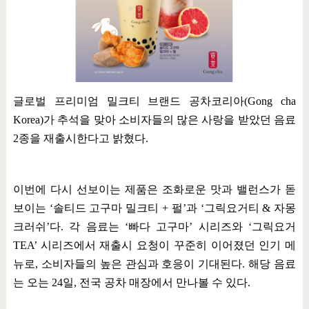
글로벌 프리미엄 밀크티 브랜드 공차코리아
(Gong cha
Korea)
가 추석을 맞아 소비자들의 많은 사랑을 받았던 음료
2
종을 재출시한다고 밝혔다
.
이번에 다시 선보이는 제품은 조화로운 맛과 밸런스가 돋
보이는
‘
솔티드 고구마 밀크티
+
펄
’
과
‘
그릭요거티
&
자몽
크러쉬
’
다
.
각 음료는
‘
빠다 고구마
’
시리즈와
‘
그릭요거
TEA’
시리즈에서 재출시 요청이 꾸준히 이어졌던 인기 메
뉴로
,
소비자들의 높은 관심과 호응이 기대된다
.
해당 음료
는 오는
24
일
,
전국 공차 매장에서 만나볼 수 있다
.