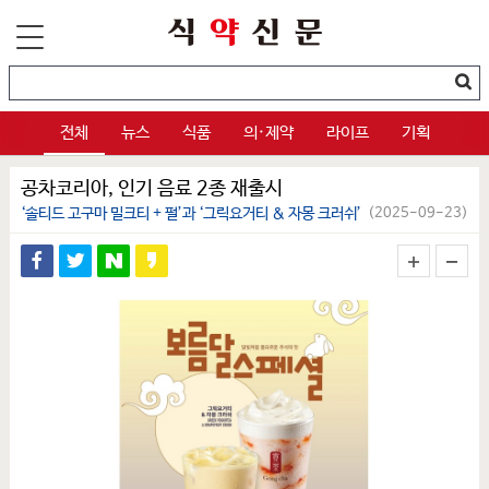
전체
뉴스
식품
의·제약
라이프
기획
공차코리아, 인기 음료 2종 재출시
‘솔티드 고구마 밀크티 + 펄’과 ‘그릭요거티 & 자몽 크러쉬’
(2025-09-23)