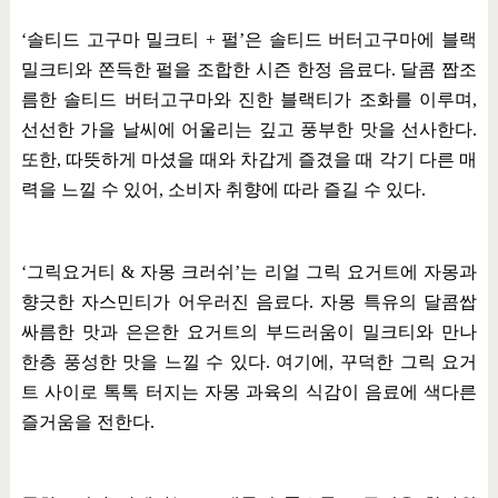
‘
솔티드 고구마 밀크티
+
펄
’
은 솔티드 버터고구마에 블랙
밀크티와 쫀득한 펄을 조합한 시즌 한정 음료다
.
달콤 짭조
름한 솔티드 버터고구마와 진한 블랙티가 조화를 이루며
,
선선한 가을 날씨에 어울리는 깊고 풍부한 맛을 선사한다
.
또한
,
따뜻하게 마셨을 때와 차갑게 즐겼을 때 각기 다른 매
력을 느낄 수 있어
,
소비자 취향에 따라 즐길 수 있다
.
‘
그릭요거티
&
자몽 크러쉬
’
는 리얼 그릭 요거트에 자몽과
향긋한 자스민티가 어우러진 음료다
.
자몽 특유의 달콤쌉
싸름한 맛과 은은한 요거트의 부드러움이 밀크티와 만나
한층 풍성한 맛을 느낄 수 있다
.
여기에
,
꾸덕한 그릭 요거
트 사이로 톡톡 터지는 자몽 과육의 식감이 음료에 색다른
즐거움을 전한다
.