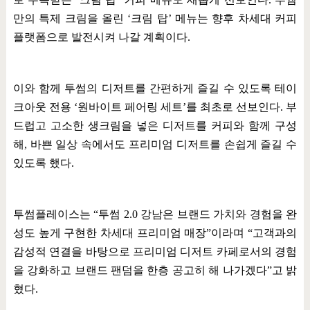
만의 특제 크림을 올린
‘
크림 탑
’
메뉴는 향후 차세대 커피
플랫폼으로 발전시켜 나갈 계획이다
.
이와 함께 투썸의 디저트를 간편하게 즐길 수 있도록 테이
크아웃 전용
‘
원바이트 페어링 세트
’
를 최초로 선보인다
.
부
드럽고 고소한 생크림을 넣은 디저트를 커피와 함께 구성
해
,
바쁜 일상 속에서도 프리미엄 디저트를 손쉽게 즐길 수
있도록 했다
.
투썸플레이스는
“
투썸
2.0
강남은 브랜드 가치와 경험을 완
성도 높게 구현한 차세대 프리미엄 매장
”
이라며
“
고객과의
감성적 연결을 바탕으로 프리미엄 디저트 카페로서의 경험
을 강화하고 브랜드 팬덤을 한층 공고히 해 나가겠다
”
고 밝
혔다
.