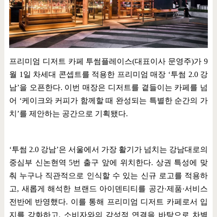
프리미엄 디저트 카페 투썸플레이스
(
대표이사 문영주
)
가
9
월
1
일 차세대 콘셉트를 적용한 프리미엄 매장
‘
투썸
2.0
강
남
’
을 오픈한다
.
이번 매장은 디저트를 곁들이는 카페를 넘
어
‘
케이크와 커피가 함께할 때 완성되는 특별한 순간의 가
치
’
를 제안하는 공간으로 기획됐다
.
‘
투썸
2.0
강남
’
은 서울에서 가장 활기가 넘치는 강남대로의
중심부 신논현역
5
번 출구 앞에 위치한다
.
상권 특성에 맞
춰 누구나 직관적으로 인식할 수 있는 신규 로고를 적용하
고
,
새롭게 해석한 브랜드 아이덴티티를 공간
·
제품
·
서비스
전반에 반영했다
.
이를 통해 프리미엄 디저트 카페로서 입
지를 강화하고
,
소비자와의 감성적 연결을 바탕으로 차별