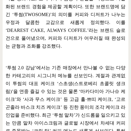
화된 브랜드 경험을 제공할 계획이다
.
또한 브랜드명에 담
긴
‘
투썸
(TWOSOME)’
의 의미를 커피와 디저트가 나누는
우정과 달콤한 교감으로 새롭게 정의했다
.
이를
‘DEAREST CAKE, ALWAYS COFFEE.’
라는 브랜드 슬로
건으로 풀어냈으며
,
커피와 디저트가 어우러질 때 완성되
는 균형과 조화를 강조했다
.
‘
투썸
2.0
강남
’
에서는 기존 매장에서 만나볼 수 없는 다양
한 카테고리의 시그니처 메뉴를 선보인다
.
계절과 관계없
이 투썸의 대표 케이크
‘
스초생
(
스트로베리 초콜릿 생크
림
)’
을 연중 즐길 수 있는 것은 물론
‘
마카다미아 가나슈 케
이크
’
와
‘
사과 무스 케이크
’
등 고급 홀
·
쁘띠 케이크
, ‘
고르
곤졸라 바스크 치즈 케이크
’
등 진한 풍미의 조각 케이크 라
인업을 준비했다
.
최근
‘
투썸 말차
’
가 신드롬을 일으키고 있
는 만큼 말차 아이스크림과 글로벌 시장에서 차세대 커피
로 주목받는
‘
크림 탑
’
커피 메뉴도 새롭게 선보인다
.
투썸