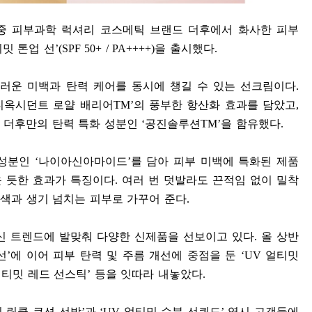
중 피부과학 럭셔리 코스메틱 브랜드 더후에서 화사한 피부
밋 톤업 선
’(SPF 50+ / PA++++)
을 출시했다
.
러운 미백과 탄력 케어를 동시에 챙길 수 있는 선크림이다
.
티옥시던트 로얄 배리어
TM’
의 풍부한 항산화 효과를 담았고
,
 더후만의 탄력 특화 성분인
‘
공진솔루션
TM’
을 함유했다
.
 성분인
‘
나이아신아마이드
’
를 담아 피부 미백에 특화된 제품
운 듯한 효과가 특징이다
.
여러 번 덧발라도 끈적임 없이 밀착
색과 생기 넘치는 피부로 가꾸어 준다
.
신 트렌드에 발맞춰 다양한 신제품을 선보이고 있다
.
올 상반
선
’
에 이어 피부 탄력 및 주름 개선에 중점을 둔
‘UV
얼티밋
티밋 레드 선스틱
’
등을 잇따라 내놓았다
.
 링클 쿠션 선밤
’
과
‘UV
얼티밋 수분 선퀴드
’
역시 고객들에