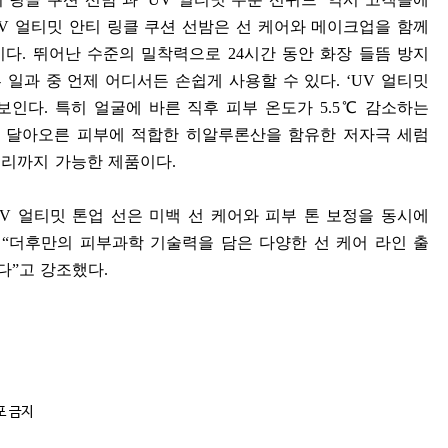
UV
얼티밋 안티 링클 쿠션 선밤은 선 케어와 메이크업을 함께
이다
.
뛰어난 수준의 밀착력으로
24
시간 동안 화장 들뜸 방지
 일과 중 언제 어디서든 손쉽게 사용할 수 있다
. ‘UV
얼티밋
돋보인다
.
특히 얼굴에 바른 직후 피부 온도가
5.5
℃
감소하는
 달아오른 피부에 적합한 히알루론산을 함유한 저자극 세럼
무리까지 가능한 제품이다
.
UV
얼티밋 톤업 선은 미백 선 케어와 피부 톤 보정을 동시에
며
“
더후만의 피부과학 기술력을 담은 다양한 선 케어 라인 출
다
”
고 강조했다
.
포 금지