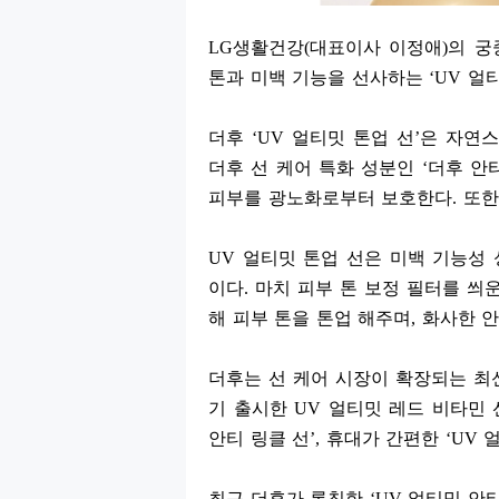
LG
생활건강
(
대표이사 이정애
)
의 궁
톤과 미백 기능을 선사하는
‘UV
얼티
더후
‘UV
얼티밋 톤업 선
’
은 자연스
더후 선 케어 특화 성분인
‘
더후 안
피부를 광노화로부터 보호한다
.
또한
UV
얼티밋 톤업 선은 미백 기능성
이다
.
마치 피부 톤 보정 필터를 씌
해 피부 톤을 톤업 해주며
,
화사한 안
더후는 선 케어 시장이 확장되는 최
기 출시한
UV
얼티밋 레드 비타민 
안티 링클 선
’,
휴대가 간편한
‘UV
얼
최근 더후가 론칭한
‘UV
얼티밋 안티