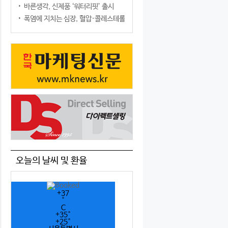
바른생각, 신제품 ‘워터리핏’ 출시
폭염에 지치는 심장, 혈압·콜레스테롤만 챙기면 될까?
오늘의 날씨 및 환율
+
37
°
C
+
35°
+
25°