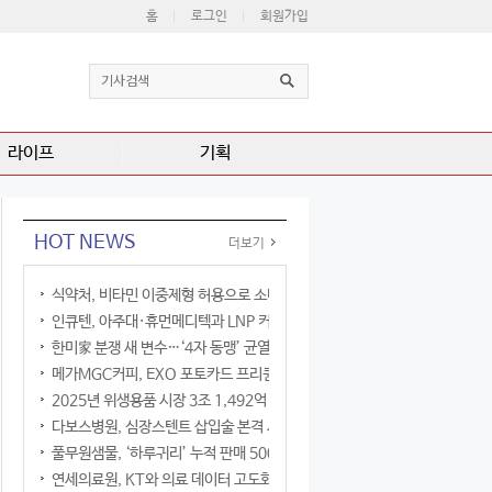
홈
로그인
회원가입
라이프
기획
HOT NEWS
더보기
식약처, 비타민 이중제형 허용으로 소비자 선택권 확대
인큐텐, 아주대·휴먼메디텍과 LNP 커큐민 공동연구
한미家 분쟁 새 변수…‘4자 동맹’ 균열 현실화
메가MGC커피, EXO 포토카드 프리퀀시 이벤트
2025년 위생용품 시장 3조 1,492억 원
다보스병원, 심장스텐트 삽입술 본격 시행
풀무원샘물, ‘하루귀리’ 누적 판매 500만 병 돌파
연세의료원, KT와 의료 데이터 고도화 협력