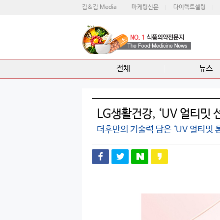
김&김 Media
마케팅신문
다이렉트셀링
전체
뉴스
LG생활건강, ‘UV 얼티밋 
더후만의 기술력 담은 ‘UV 얼티밋 톤