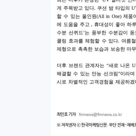
게 주목받고 있다
.
쿠션 밤 타입의
할 수 있는 올인원
(All in One)
제품
에 도움을 주고
,
휴대성이 좋아 하루
수분 선퀴드
’
는 풍부한 수분감이 
쿨링 효과를 체험할 수 있다
.
여름철
제형으로 촉촉한 보습과 보송한 마
더후 브랜드 관계자는
“
새로 나온
해결할 수 있는 만능 선크림
”
이라
시로 차별적인 고객경험을 제공하겠
최민호 기자
fmnews@fmnews.co.kr
※ 저작권자 ⓒ 한국마케팅신문. 무단 전재-재배