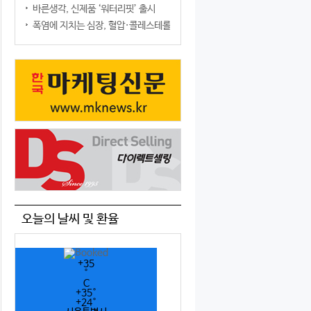
바른생각, 신제품 ‘워터리핏’ 출시
폭염에 지치는 심장, 혈압·콜레스테롤만 챙기면 될까?
오늘의 날씨 및 환율
+
35
°
C
+
35°
+
24°