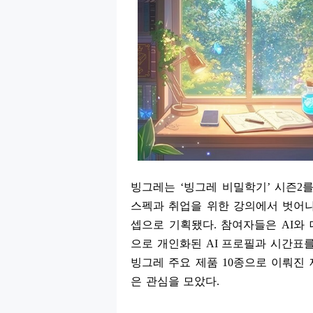
빙그레는
‘
빙그레 비밀학기
’
시즌
2
스펙과 취업을 위한 강의에서 벗어나
셉으로 기획됐다
.
참여자들은
AI
와 
으로 개인화된
AI
프로필과 시간표를
빙그레 주요 제품
10
종으로 이뤄진 
은 관심을 모았다
.