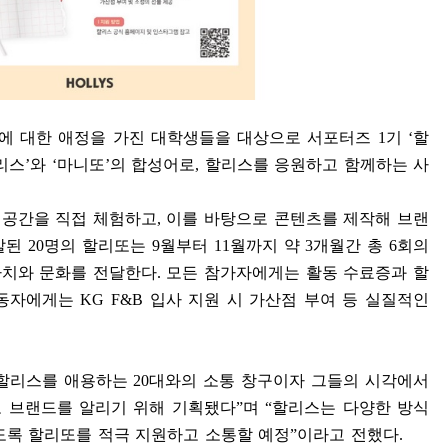
에 대한 애정을 가진 대학생들을 대상으로 서포터즈
1
기
‘
할
리스
’
와
‘
마니또
’
의 합성어로
,
할리스를 응원하고 함께하는 사
 공간을 직접 체험하고
,
이를 바탕으로 콘텐츠를 제작해 브랜
발된
20
명의 할리또는
9
월부터
11
월까지 약
3
개월간 총
6
회의
가치와 문화를 전달한다
.
모든 참가자에게는 활동 수료증과 할
활동자에게는
KG F&B
입사 지원 시 가산점 부여 등 실질적인
 할리스를 애용하는
20
대와의 소통 창구이자 그들의 시각에서
 브랜드를 알리기 위해 기획됐다
”
며
“
할리스는 다양한 방식
도록 할리또를 적극 지원하고 소통할 예정
”
이라고 전했다
.