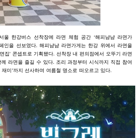
서울 한강버스 선착장에 라면 체험 공간
‘
해피냠냠 라면가
캠페인을 선보였다
.
해피냠냠 라면가게는 한강 위에서 라면을
라면집
'
콘셉트로 기획됐다
.
선착장 내 편의점에서 오뚜기 라면
함께 라면을 즐길 수 있다
.
조리 과정부터 시식까지 직접 참여
 재미
’
까지 선사하며 여름철 명소로 떠오르고 있다
.