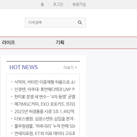
홈
로그인
회원가입
라이프
기획
HOT NEWS
더보기
식약처, 비타민 이중제형 허용으로 소비자 선택권 확대
인큐텐, 아주대·휴먼메디텍과 LNP 커큐민 공동연구
한미家 분쟁 새 변수…‘4자 동맹’ 균열 현실화
메가MGC커피, EXO 포토카드 프리퀀시 이벤트
2025년 위생용품 시장 3조 1,492억 원
다보스병원, 심장스텐트 삽입술 본격 시행
풀무원샘물, ‘하루귀리’ 누적 판매 500만 병 돌파
연세의료원, KT와 의료 데이터 고도화 협력