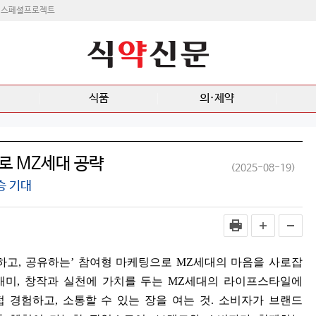
스페셜프로젝트
식품
의·제약
로 MZ세대 공략
(2025-08-19)
승 기대
하고
,
공유하는
’
참여형 마케팅으로
MZ
세대의 마음을 사로잡
재미
,
창작과 실천에 가치를 두는
MZ
세대의 라이프스타일에
접 경험하고
,
소통할 수 있는 장을 여는 것
.
소비자가 브랜드