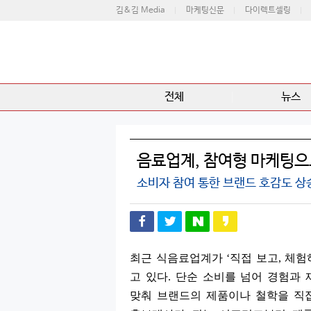
김&김 Media
마케팅신문
다이렉트셀링
전체
뉴스
음료업계, 참여형 마케팅으
소비자 참여 통한 브랜드 호감도 상
최근 식음료업계가
‘
직접 보고
,
체험
고 있다
.
단순 소비를 넘어 경험과 
맞춰 브랜드의 제품이나 철학을 직