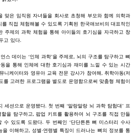
을 맞은 임직원 자녀들을 회사로 초청해 부모와 함께 의학과
리를 직접 체험해볼 수 있도록 기획된 한국애브비의 대표적인
한 주제의 과학 체험을 통해 아이들의 호기심을 자극하고 창
 두고 있다
.
이언스 데이는
‘
인체 과학
’
을 주제로
,
뇌의 구조를 탐구하고 뼈
활동을 통해 인체에 대한 호기심과 재미를 느낄 수 있는 시간
커뮤니케이터와 영유아 교육 전문 강사가 참여해
,
취학아동
(
저
해도를 고려한 프로그램을 별도로 운영함으로써 맞춤형 체험이
지 세션으로 운영됐다
.
첫 번째
‘
말랑말랑 뇌 과학 탐험대
’
프
역할을 탐구하고
,
팝업 키트를 활용하여 뇌 구조를 직접 만들
할 수 있도록 도왔다
.
두 번째인
‘
단단튼튼 뼈 미스터리 수사
능을 이해하고
,
성별
·
연령별 특징이 드러나는 뼈의 정보를 통