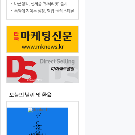
바른생각, 신제품 ‘워터리핏’ 출시
폭염에 지치는 심장, 혈압·콜레스테롤만 챙기면 될까?
오늘의 날씨 및 환율
+
37
°
C
+
35°
+
25°