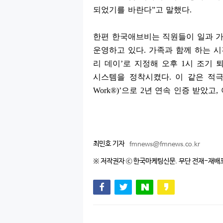
되었기를 바란다
”
고 말했다
.
한편 한국애브비는 직원들이 일과 가
운영하고 있다
.
가족과 함께 하는 시
리 데이
’
로 지정해 오후
1
시 조기 
시스템을 정착시켰다
.
이 같은 적
Work®)’
으로
2
년 연속 인증 받았고
,
최민호 기자
fmnews@fmnews.co.kr
※ 저작권자 ⓒ 한국마케팅신문. 무단 전재-재배