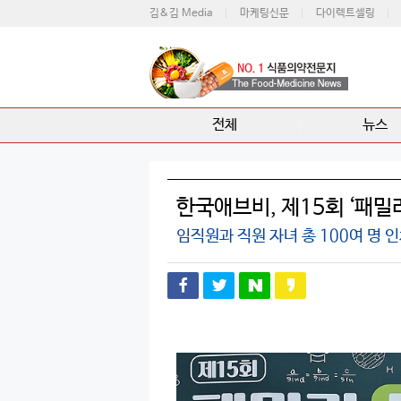
김&김 Media
마케팅신문
다이렉트셀링
전체
뉴스
한국애브비, 제15회 ‘패밀
임직원과 직원 자녀 총 100여 명 