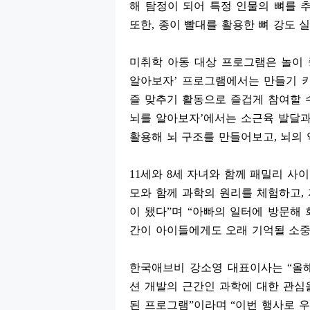
해 탐정이 되어 특정 인물의 뼈를 
또한
,
종이 빨대를 활용한 뼈 강도 
미취학 아동 대상 프로그램은 놀이
알아보자
’
프로그램에서는 만들기 키
즐 맞추기 활동으로 즐겁게 참여할 
뇌를 알아보자
’
에서는 소근육 발달과
활용해 뇌 구조를 만들어보고
,
뇌의 
11
세와
8
세 자녀와 함께 패밀리 사
모와 함께 과학의 원리를 체험하고
,
이 됐다
”
며
“
아빠의 일터에 방문해 
간이 아이들에게도 오래 기억될 소중
한국애브비 강소영 대표이사는
“
올
션 개발의 근간인 과학에 대한 관심
된 프로그램
”
이라며
“
이번 행사로 우