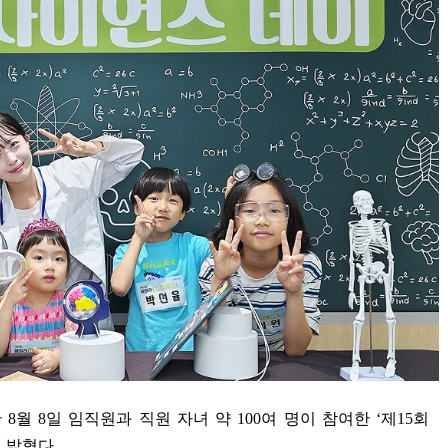
난
8
월
8
일 임직원과 직원 자녀 약
100
여 명이 참여한
‘
제
15
회
 밝혔다
.