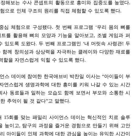
추정해보는 수사 콘셉트의 활동으로 흥미와 집중도를 높였다
.
실험으로 인체 구조의 원리를 직접 체험할 수 있도록 했다
.
 중심 체험으로 구성됐다
.
첫 번째 프로그램
‘
우리 몸의 뼈를
트를 활용해 뼈의 모양과 기능을 알아보고
,
조별 게임과 퍼
수 있도록 도왔다
.
두 번째 프로그램인
‘
내 머릿속 사령관
!
두
 함께 창의성과 상상력을 자극하는 클레이와 다양한 재료를
역할을 자연스럽게 익힐 수 있도록 했다
.
이언스 데이에 참여한 한국애브비 박찬일 이사는
“
아이들이 부
자연스럽게 생명과학에 대한 흥미를 키워 나갈 수 있는 시간
회사 동료들과 일하는 모습도 함께 보면서 부모와 소통한 시
한 추억이 될 것 같다
”
고 말했다
.
해
15
회를 맞는 패밀리 사이언스 데이는 혁신적인 치료 솔루
을 높이고
,
탐구의 과정을 즐거운 경험으로 만들기 위해 고안
리 아이들이 인체 과학에 대한 관심을 높이는 유익한 시간이