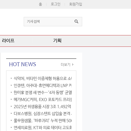
홈
로그인
회원가입
라이프
기획
HOT NEWS
더보기
식약처, 비타민 이중제형 허용으로 소비자 선택권 확대
인큐텐, 아주대·휴먼메디텍과 LNP 커큐민 공동연구
한미家 분쟁 새 변수…‘4자 동맹’ 균열 현실화
메가MGC커피, EXO 포토카드 프리퀀시 이벤트
2025년 위생용품 시장 3조 1,492억 원
다보스병원, 심장스텐트 삽입술 본격 시행
풀무원샘물, ‘하루귀리’ 누적 판매 500만 병 돌파
연세의료원, KT와 의료 데이터 고도화 협력