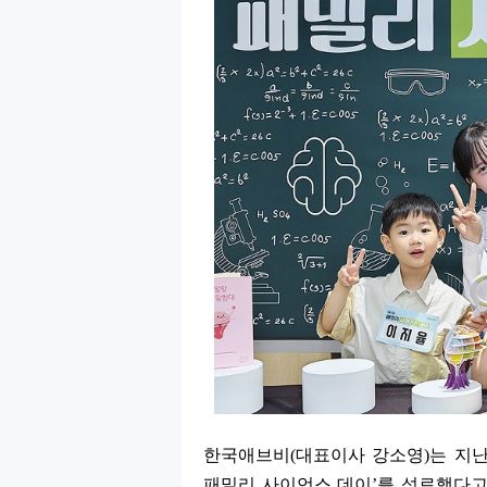
한국애브비
(
대표이사 강소영
)
는 지
패밀리 사이언스 데이
’
를 성료했다고