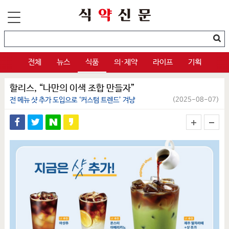
전체
뉴스
식품
의·제약
라이프
기획
할리스, “나만의 이색 조합 만들자”
전 메뉴 샷 추가 도입으로 ‘커스텀 트렌드’ 겨냥
(2025-08-07)