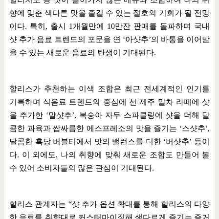
향에 맞춘 색다른 맛을 즐길 수 있는 절호의 기회가 될 전망
이다
.
특히
,
출시
1
개월만에
10
만잔 판매를 돌파하며 국내
샷 추가 음료 트렌드의 포문을 연
‘
아샷추
’
의 바통을 이어받
을 수 있는 새로운 음료의 탄생이 기대된다
.
할리스가 추천하는 이색 조합은 최근 전세계적인 인기를
기록하며 식음료 트렌드의 중심에 선 제주 말차 라떼에 샷
을 추가한
‘
말샷추
’,
복숭아 자두 스파클링에 샷을 더해 달
콤한 과육과 쌉싸름한 에스프레소의 맛을 즐기는
‘
스샷추
’,
달콤한 흑당 버블티에서 맛의 밸런스를 더한
‘
버샷추
’
등이
다
.
이 외에도
,
나의 취향에 맞춰 새로운 조합도 만들어 볼
수 있어 소비자들의 많은 관심이 기대된다
.
할리스 관계자는
“
샷 추가 옵션 확대를 통해 할리스의 다양
한 음료를 취향대로 커스터마이징해 색다르게 즐기는 즐거