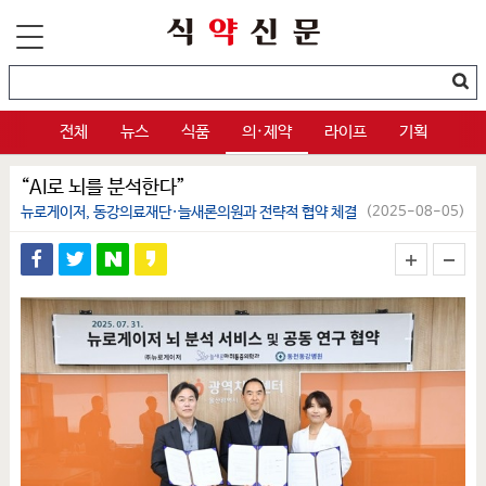
전체
뉴스
식품
의·제약
라이프
기획
“AI로 뇌를 분석한다”
뉴로게이저, 동강의료재단·늘새론의원과 전략적 협약 체결
(2025-08-05)