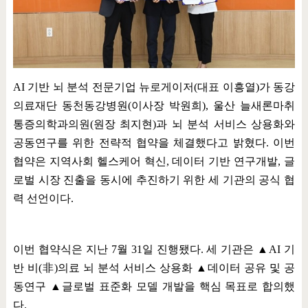
AI
기반 뇌 분석 전문기업 뉴로게이저
(
대표 이흥열
)
가 동강
의료재단 동천동강병원
(
이사장 박원희
),
울산 늘새론마취
통증의학과의원
(
원장 최지현
)
과 뇌 분석 서비스 상용화와
공동연구를 위한 전략적 협약을 체결했다고 밝혔다
.
이번
협약은 지역사회 헬스케어 혁신
,
데이터 기반 연구개발
,
글
로벌 시장 진출을 동시에 추진하기 위한 세 기관의 공식 협
력 선언이다
.
이번 협약식은 지난
7
월
31
일 진행됐다
.
세 기관은
▲
AI
기
반 비
(
非
)
의료 뇌 분석 서비스 상용화
▲
데이터 공유 및 공
동연구
▲
글로벌 표준화 모델 개발을 핵심 목표로 합의했
다
.