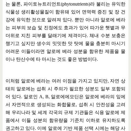
는 물론
,
파이토뉴트리언트
(phytonutrients)
라 불리는 유익한
식물성 생리활성물질이 함유돼 있어 면역력 증진 및 장 건
강에 유익한 것으로 알려져 있다
.
뿐만 아니라 알로에 베라
는 피부의 보습 및 진정에도 효과가 있어 따가운 햇볕과 무
더위로 지친 피부를 달래기에 제격이다
.
체내 수분 보충은
챙기고 싶지만 생수의 밋밋한 맛 탓에 물을 충분히 마시기
어려운 이들이라면 알로에 베라 성분을 함유한 제품을 물
이나 탄산수에 타 마시는 것도 좋은 방법이다
.
이처럼 알로에 베라는 여러 이점을 가지고 있지만
,
자연 상
태의 알로에는 섭취 시 주의가 필요한 성분도 일부 포함되
어 있다
.
알로인
A, B,
알로에에모딘은 알로에 베라의 잎에
서 자연적으로 생성되는 화합물로
,
섭취 시 안전성을 고려
해 우리나라 및 세계 각국의 규제 기관들은 식용 알로에 제
품에서 이들 성분의 함유량을 기준치 이하로 유지하도록
권고하고 있다
.
이에 알로에 기반 제품 선택 시에는 해당 사