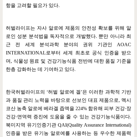
항을 고려할 필요가 있다
.
허벌라이프는 자사 알로에 제품의 안전성 확보를 위해 알
로인 성분 분석법을 독자적으로 개발했다
.
뿐만 아니라 최
근 전 세계 분석과학 분야의 권위 기관인
AOAC
INTERNATIONAL
로부터 세계 최초로 공식 인증을 받으
며
,
식물성 원료 및 건강기능식품 전반에 대한 품질 기준을
한층 강화하는 데 기여하고 있다
.
한국허벌라이프의
‘
허벌 알로에 겔
’
은 이러한 과학적 기반
과 품질 관리 노력을 바탕으로 선보인 대표 제품으로
,
멕시
코산 농축 알로에 베라겔 즙액을
224%
함유해 피부 건강
·
장
건강
·
면역력 증진에 도움을 줄 수 있는 건강기능식품이다
.
북미지역 유기인증기관
QAI(Quality Assurance International)
인증을 받은 유기농 알로에를 사용하는 등 우수한 제품력