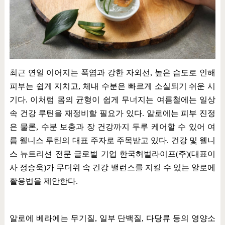
최근 연일 이어지는 폭염과 강한 자외선
,
높은 습도로 인해
피부는 쉽게 지치고
,
체내 수분은 빠르게 소실되기 쉬운 시
기다
.
이처럼 몸의 균형이 쉽게 무너지는 여름철에는 일상
속 건강 루틴을 재정비할 필요가 있다
.
알로에는 피부 진정
은 물론
,
수분 보충과 장 건강까지 두루 케어할 수 있어 여
름 웰니스 루틴의 대표 주자로 주목받고 있다
.
건강 및 웰니
스 뉴트리션 전문 글로벌 기업 한국허벌라이프
(
주
)(
대표이
사 정승욱
)
가 무더위 속 건강 밸런스를 지킬 수 있는 알로에
활용법을 제안한다
.
알로에 베라에는 무기질
,
일부 단백질
,
다당류 등의 영양소