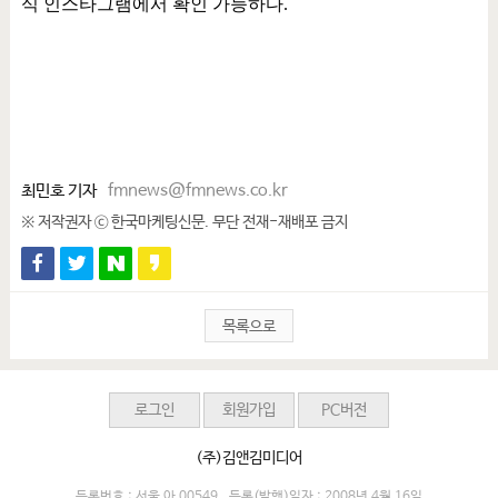
식 인스타그램에서 확인 가능하다
.
최민호 기자
fmnews@fmnews.co.kr
※ 저작권자 ⓒ 한국마케팅신문. 무단 전재-재배포 금지
목록으로
로그인
회원가입
PC버전
(주)김앤김미디어
등록번호 : 서울 아 00549
등록(발행)일자 : 2008년 4월 16일