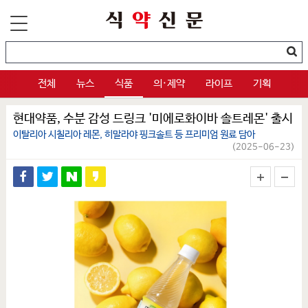
전체
뉴스
식품
의·제약
라이프
기획
현대약품, 수분 감성 드링크 '미에로화이바 솔트레몬' 출시
이탈리아 시칠리아 레몬, 히말라야 핑크솔트 등 프리미엄 원료 담아
(2025-06-23)