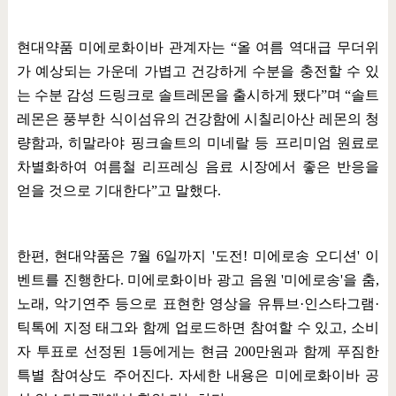
현대약품 미에로화이바 관계자는
“
올 여름 역대급 무더위
가 예상되는 가운데 가볍고 건강하게 수분을 충전할 수 있
는 수분 감성 드링크로 솔트레몬을 출시하게 됐다
”
며
“
솔트
레몬은 풍부한 식이섬유의 건강함에 시칠리아산 레몬의 청
량함과
,
히말라야 핑크솔트의 미네랄 등 프리미엄 원료로
차별화하여 여름철 리프레싱 음료 시장에서 좋은 반응을
얻을 것으로 기대한다
”
고 말했다
.
한편
,
현대약품은
7
월
6
일까지
'
도전
!
미에로송 오디션
'
이
벤트를 진행한다
.
미에로화이바 광고 음원
'
미에로송
'
을 춤
,
노래
,
악기연주 등으로 표현한 영상을 유튜브
·
인스타그램
·
틱톡에 지정 태그와 함께 업로드하면 참여할 수 있고
,
소비
자 투표로 선정된
1
등에게는 현금
200
만원과 함께 푸짐한
특별 참여상도 주어진다
.
자세한 내용은 미에로화이바 공