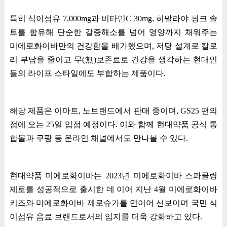
특히 식이섬유
7,000mg
과 비타민
C 30mg,
히말라야 핑크 솔
트를 함유해 단순한 갈증해소를 넘어 영양까지 채워주는
미에로화이바만의 건강함을 배가했으며
,
저당 설계로 칼로
리 부담을 줄이고 무
(
無
)
보존료로 건강을 생각하는 현대인
들의 라이프 스타일에도 부합하는 제품이다
.
해당 제품은 이마트
,
노브랜드에서 판매 중이며
, GS25
편의
점에 오는
25
일 입점 예정이다
.
이와 함께 현대약품 공식 통
합몰과 쿠팡 등 온라인 채널에서도 만나볼 수 있다
.
현대약품 미에로화이바는
2023
년 미에로화이바 스파클링
제로를 성공적으로 출시한 데 이어 지난
4
월 미에로화이바
키즈와 미에로화이바 제로슈가를 연이어 선보이며 국민 식
이섬유 음료 브랜드로서의 입지를 더욱 강화하고 있다
.