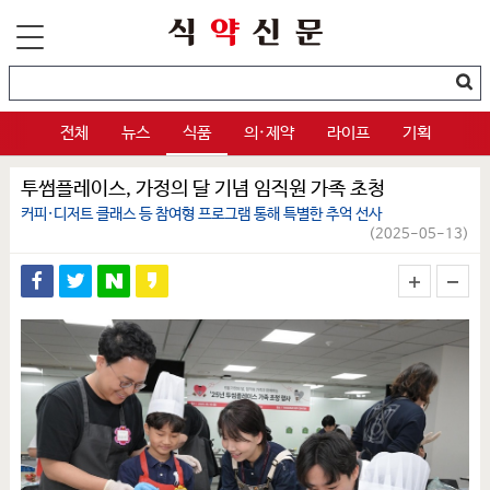
전체
뉴스
식품
의·제약
라이프
기획
투썸플레이스, 가정의 달 기념 임직원 가족 초청
커피·디저트 클래스 등 참여형 프로그램 통해 특별한 추억 선사
(2025-05-13)