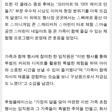
또한 각 클래스 종료 후에는
‘
크리마트
’
와
‘DIY
케이크 만
들기
’
부문 우수작 시상도 이어져 현장 분위기를 더욱 뜨겁
게 달궜다
.
이 외에도 행사장 곳곳에서는
△
삐에로 풍선 아
트
△
미니게임 존
△
캐리커처
△
어린이 타로 체험
△
마술
공연
△
어린이 네일아트 등 온 가족이 함께 즐길 수 있는 체
험형 프로그램이 운영돼 큰 호응을 얻었다
.
가족과 함께 행사에 참여한 한 임직원은
“
이번 행사를 통해
투썸의 커피와 디저트를 활용한 특별한 체험을 하며 아이
와 소중한 시간을 보낼 수 있어 즐거웠다
”
며
“
가족이 함께
자사의 제품을 경험하는 모습을 보니 구성원으로서 자긍심
도 느꼈다
”
고 소감을 남겼다
.
투썸플레이스는
“
가정의 달을 맞아 마련한 이번 가족 초청
행사는 임직원과 그 가족들이 특별한 추억을 만들고
,
회사