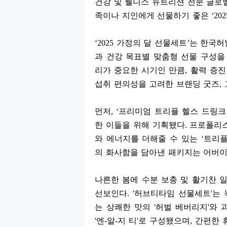
건강 및 웰니스 뉴트리션 전문 글
족이나 지인에게 선물하기 좋은
‘20
‘2025
가정의 달 선물세트
’
는 한국허
과 건강 목표별 맞춤형 선물 구성을
리가 중요한 시기인 만큼
,
활력 증진
섭취 편의성을 고려한 브랜딩 굿즈
,
먼저
, ‘
프리미엄 트리플 헬스 드링크
한 이들을 위해 기획됐다
.
프로폴리
와 에너지를 더해줄 수 있는
‘
트리플
의 화사함을 담아낸 패키지는 어버이
나른한 봄에 수분 보충 및 활기찬 
선보인다
. '
허브티타임 선물세트
'
는 
는 상쾌한 맛의
'
허벌 베버리지
'
와 
'
엔
-
알
-
지 티
'
로 구성됐으며
,
간편한 