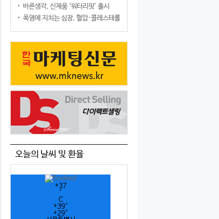
바른생각, 신제품 ‘워터리핏’ 출시
폭염에 지치는 심장, 혈압·콜레스테롤만 챙기면 될까?
오늘의 날씨 및 환율
+
37
°
C
+
39°
+
29°