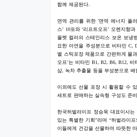
함께 제공된다
.
면역 관리를 위한
'
면역 에너지 플
스
’ 10
포와
‘
리프트오프
’
오렌지향과
올렛 컬러의 스테인리스 보온 보냉
요한 아연을 주성분으로 비타민
C, 
별 스틱포장 제품으로 간편하게 물과
오프
’
는 비타민
B1, B2, B6, B12,
비
삼
,
녹차 추출물 등을 부성분으로 
이외에도 선물 포장 시 활용할 수 
세트로 판매하는 실속형 구성도 준
한국허벌라이프 정승욱 대표이사는
있는 특별한 기회
”
라며
“
허벌라이
이들에게 건강을 선물하며 따뜻한 