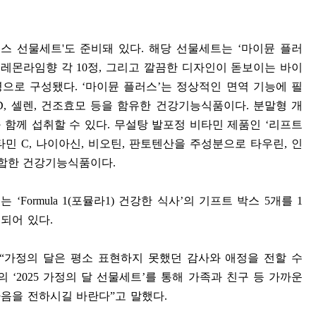
러스 선물세트
'
도 준비돼 있다
.
해당 선물세트는
‘
마이뮨 플러
 레몬라임향 각
10
정
,
그리고 깔끔한 디자인이 돋보이는 바이
병으로 구성됐다
. ‘
마이뮨 플러스
’
는 정상적인 면역 기능에 필
D,
셀렌
,
건조효모 등을 함유한 건강기능식품이다
.
분말형 개
 함께 섭취할 수 있다
.
무설탕 발포정 비타민 제품인
‘
리프트
타민
C,
나이아신
,
비오틴
,
판토텐산을 주성분으로 타우린
,
인
배합한 건강기능식품이다
.
있는
‘Formula 1(
포뮬라
1)
건강한 식사
’
의 기프트 박스
5
개를
1
비되어 있다
.
“
가정의 달은 평소 표현하지 못했던 감사와 애정을 전할 수
프의
‘2025
가정의 달 선물세트
’
를 통해 가족과 친구 등 가까운
마음을 전하시길 바란다
”
고 말했다
.