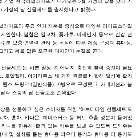
로벌 기업 한국허벌라이프가 다가오는
5
월 가정의 달을 맞아 가
25
가정의 달 선물세트
'
를 출시했다고 밝혔다
.
벌라이프의 주요 인기 제품을 중심으로 다양한 라이프스타일
 제안한다
.
봄철은 일교차
,
꽃가루
,
미세먼지 등으로 건강 관
·
수분 보충
·
면역력 관리 등 목적에 따른 제품 구성과 휴대성
,
그리고 봄을 닮은 포근한 디자인이 눈길을 끈다
.
 선물세트
’
는 바쁜 일상 속 에너지 충전과 활력 증진이 필요
스
,
로얄젤리
,
아가리쿠스 세 가지 원료를 배합해 일상에 활기
 헬스 드링크
’(
일반식품
) 10
병으로 구성됐다
.
카네이션과 봄
날과 스승의 날 선물로도 손색없다
.
일상을 선물하고 싶은 소비자를 위한
'
허브티타임 선물세트
'
도
녹차
,
홍차
,
카다몬
,
히비스커스 등 허브 추출 성분이 들어있
과라나를 함유해 활력 있는 하루를 보낼 수 있도록 도와주는
휴대 및 섭취를 돕는 휴대용 파우더 용기와 휴대용 티 용기도