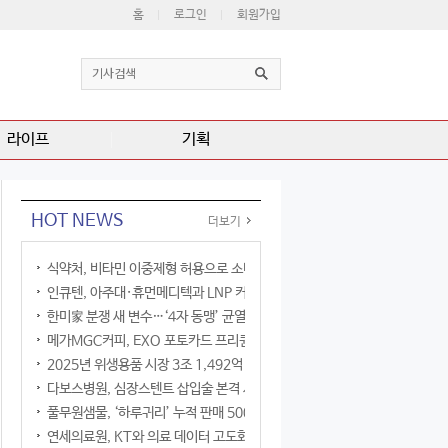
홈
로그인
회원가입
라이프
기획
HOT NEWS
더보기
식약처, 비타민 이중제형 허용으로 소비자 선택권 확대
인큐텐, 아주대·휴먼메디텍과 LNP 커큐민 공동연구
한미家 분쟁 새 변수…‘4자 동맹’ 균열 현실화
메가MGC커피, EXO 포토카드 프리퀀시 이벤트
2025년 위생용품 시장 3조 1,492억 원
다보스병원, 심장스텐트 삽입술 본격 시행
풀무원샘물, ‘하루귀리’ 누적 판매 500만 병 돌파
연세의료원, KT와 의료 데이터 고도화 협력