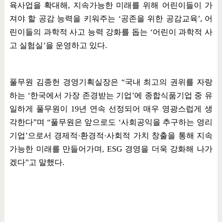
육사업을 확대해
,
지속가능한 미래를 위해 어린이들이 가
져야 할 공감 능력을 키워주는
‘
공존을 위한 공감교육
’,
어
린이들의 과학적 사고 능력 강화를 돕는
‘
어린이 과학적 사
고 실험실
’
을 운영하고 있다
.
풀무원 김종헌 경영기획실장은
“
국내 최고의 권위를 자랑
하는
‘
한국에서 가장 존경받는 기업
’
에 종합식품기업 중 유
일하게 풀무원이
19
년 연속 선정되어 매우 영광스럽게 생
각한다
”
며
“
풀무원은 앞으로도
‘
사회공익을 추구하는 영리
기업
’
으로서 경제적
·
환경적
·
사회적 가치 창출을 통해 지속
가능한 미래를 만들어가며
, ESG
경영을 더욱 강화해 나가
겠다
”
고 말했다
.