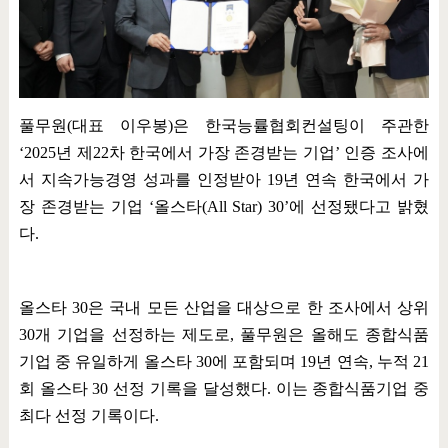
풀무원
(
대표 이우봉
)
은 한국능률협회컨설팅이 주관한
‘2025
년 제
22
차 한국에서 가장 존경받는 기업
’
인증 조사에
서 지속가능경영 성과를 인정받아
19
년 연속 한국에서 가
장 존경받는 기업
‘
올스타
(All Star) 30’
에 선정됐다고 밝혔
다
.
올스타
30
은 국내 모든 산업을 대상으로 한 조사에서 상위
30
개 기업을 선정하는 제도로
,
풀무원은 올해도 종합식품
기업 중 유일하게 올스타
30
에 포함되며
19
년 연속
,
누적
21
회 올스타
30
선정 기록을 달성했다
.
이는 종합식품기업 중
최다 선정 기록이다
.