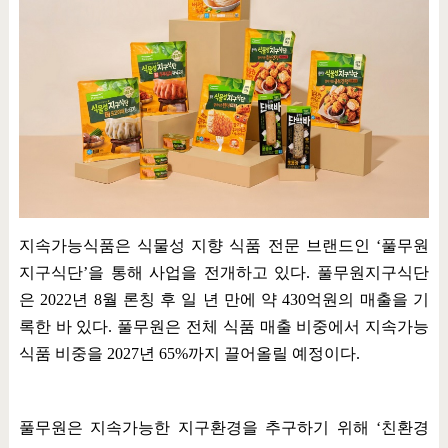
지속가능식품은 식물성 지향 식품 전문 브랜드인
‘
풀무원
지구식단
’
을 통해 사업을 전개하고 있다
.
풀무원지구식단
은
2022
년
8
월 론칭 후 일 년 만에 약
430
억원의 매출을 기
록한 바 있다
.
풀무원은 전체 식품 매출 비중에서 지속가능
식품 비중을
2027
년
65%
까지 끌어올릴 예정이다
.
풀무원은 지속가능한 지구환경을 추구하기 위해
‘
친환경