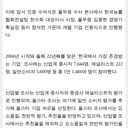
이에 앞서 인증 수여식은 풀무원 수서 본사에서 한국능률
협회컨설팅 한수희 대표이사 사장
,
풀무원 김종헌 경영기
획실장 등이 참석한 가운데 개별 기업 인증식으로 진행됐
다
.
2004
년 시작돼 올해
22
년째를 맞은
'
한국에서 가장 존경받
는 기업
’
조사에는 산업계 종사자
7,644
명
,
애널리스트
222
명
,
일반소비자
3,600
명 등 총
1
만
1,466
여 명이 참여했다
.
산업별 조사는 산업계 종사자와 증권사 애널리스트의 평가
로 진행되며
,
올스타 조사는 여기에 일반 소비자 평가를 추
가해 올스타 기업
30
곳을 선정한다
.
올스타 조사에서는 요
소품질
,
전반적 평가
,
추천율을 반영하고 있으며
,
산업별 조
사에서는 추천율을 제외하고 요소품질과 전반적 평가만을