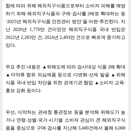
함에 따라 위해 해외직구식품으로부터 소비자 피해를 예방
하기 위해 해외직구식품의 구매
·
검사를
2
배로 확대하는 등
‘2025
년 해외직구식품 안전관리 방안
’
을 마련
·
추진한다
.
지
난
2020
년
1,770
만 건이었던 해외직구식품 국내 반입은
2022
년
2,283
만 건
, 2024
년
2,493
만 건으로 빠르게 증가하고
있다
.
주요 추진 내용은
▲
위해도에 따라 검사대상 식품
2
배 확대
▲
마약류 함유 의심제품 등으로 다변화
·
선제 발굴
▲
위해
식품 국내 반입 차단을 위한 관계기관 협업
▲
소비자 교육
·
홍보 강화 등이다
.
우선
,
식약처는 관세청 통관정보 등을 분석해 위해도가 높
거나 연령
·
성별
·
국가
·
시기별 소비자 관심이 큰 해외직구식
품을 중심으로 구매
·
검사를 지난해
3,400
건에서 올해
6,000