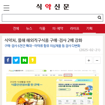
전체
뉴스
식품
의·제약
라이프
기획
식약처, 올해 해외직구식품 구매·검사 2배 강화
구매·검사 6천건 확대…마약류 함유 의심제품 등 검사 다변화
(2025-02-21)