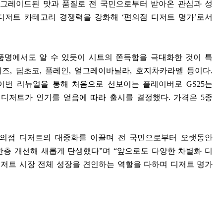
업그레이드된 맛과 품질로 전 국민으로부터 받아온 관심과 성
디저트 카테고리 경쟁력을 강화해
‘
편의점 디저트 명가
’
로서
품명에서도 알 수 있듯이 시트의 쫀득함을 극대화한 것이 특
치즈
,
딥초코
,
플레인
,
얼그레이바닐라
,
호지차카라멜 등이다
.
이번 리뉴얼을 통해 처음으로 선보이는 플레이버로
GS25
는
 디저트가 인기를 얻음에 따라 출시를 결정했다
.
가격은
5
종
의점 디저트의 대중화를 이끌며 전 국민으로부터 오랫동안
한층 개선해 새롭게 탄생했다
”
며
“
앞으로도 다양한 차별화 디
저트 시장 전체 성장을 견인하는 역할을 다하며 디저트 명가