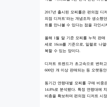
2017
년 출시된 모찌롤은 편의점 디
의점 디저트
’
라는 개념조차 생소했던
트를 만나볼 수 있다는 점을 각인시
올해
1
월 말 기준 모찌롤 누적 판매
세로
16cm
를 기준으로
,
일렬로 나열
복할 수 있는 양이다
.
디저트 트렌드가 초고속으로 변하고
600
만 개 이상 판매되는 등 오랫동
동기간 연령대별 모찌롤 구매 비중
14.8%
로 분석됐다
.
특정 연령대에 
비층을 확보하며 편의점 디저트 시