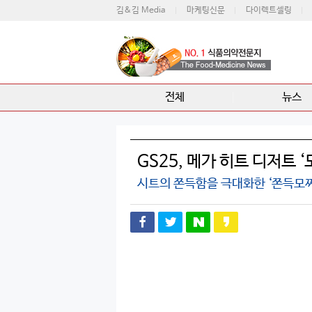
김&김 Media
마케팅신문
다이렉트셀링
전체
뉴스
GS25, 메가 히트 디저트 
시트의 쫀득함을 극대화한 ‘쫀득모찌