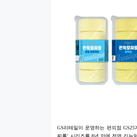
GS
리테일이 운영하는 편의점
GS25
찌롤
’
시리즈를
8
년 만에 전면 리뉴