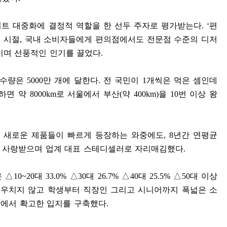
저트 대중화에 결정적 역할을 한 선두 주자로 평가받는다
. ‘
편
 시절
,
국내 소비자들에게 편의점에서도 전문점 수준의 디저
키며 선풍적인 인기를 끌었다
.
 수량은
5000
만 개에 달한다
.
전 국민이
1
개씩은 먹은 셈인데
하면 약
8000km
로 서울에서 부산
(
약
400km)
을
10
번 이상 왕
 새로운 제품들이 빠르게 등장하는 와중에도
, 8
년간 연평균
안 사랑받으며 업계 대표 스테디셀러로 자리매김했다
.
은
△
10~20
대
33.0%
△
30
대
26.7%
△
40
대
25.5%
△
50
대 이상
치우치지 않고 학생부터 직장인 그리고 시니어까지 폭넓은 소
장에서 확고한 입지를 구축했다
.