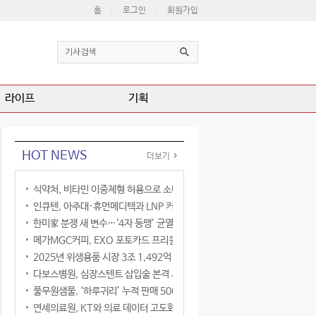
홈
로그인
회원가입
라이프
기획
HOT NEWS
더보기
식약처, 비타민 이중제형 허용으로 소비자 선택권 확대
인큐텐, 아주대·휴먼메디텍과 LNP 커큐민 공동연구
한미家 분쟁 새 변수…‘4자 동맹’ 균열 현실화
메가MGC커피, EXO 포토카드 프리퀀시 이벤트
2025년 위생용품 시장 3조 1,492억 원
다보스병원, 심장스텐트 삽입술 본격 시행
풀무원샘물, ‘하루귀리’ 누적 판매 500만 병 돌파
연세의료원, KT와 의료 데이터 고도화 협력