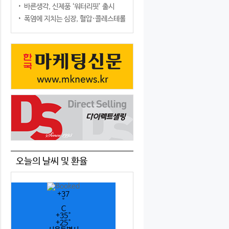
바른생각, 신제품 ‘워터리핏’ 출시
폭염에 지치는 심장, 혈압·콜레스테롤만 챙기면 될까?
오늘의 날씨 및 환율
+
37
°
C
+
35°
+
25°