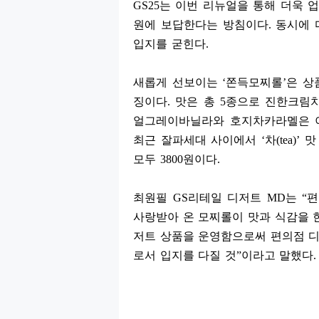
GS25
는 이번 리뉴얼을 통해 더욱 
원에 보답한다는 방침이다
.
동시에 
입지를 굳힌다
.
새롭게 선보이는
‘
쫀득모찌롤
’
은 상
징이다
.
맛은 총
5
종으로 진한크림
얼그레이바닐라와 호지차카라멜은 
최근 잘파세대 사이에서
‘
차
(tea)’
맛
모두
3800
원이다
.
최원필
GS
리테일 디저트
MD
는
“
편
사랑받아 온 모찌롤이 맛과 식감을 
저트 상품을 운영함으로써 편의점 디
로서 입지를 다질 것
”
이라고 말했다
.