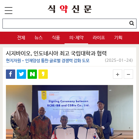
전체
뉴스
식품
의·제약
라이프
기획
시지바이오, 인도네시아 최고 국립대학과 협력
현지자원‧인재양성 통한 글로벌 경쟁력 강화 도모
(2025-01-24)