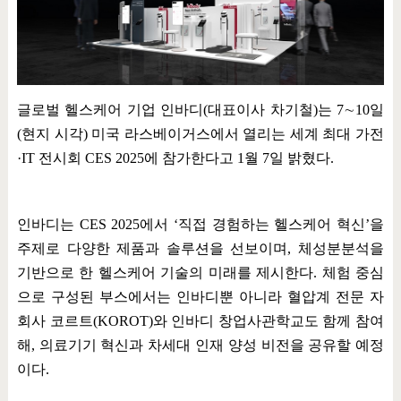
글로벌 헬스케어 기업 인바디
(
대표이사 차기철
)
는
7
∼
10
일
(
현지 시각
)
미국 라스베이거스에서 열리는 세계 최대 가전
·IT
전시회
CES 2025
에 참가한다고
1
월
7
일 밝혔다
.
인바디는
CES 2025
에서
‘
직접 경험하는 헬스케어 혁신
’
을
주제로 다양한 제품과 솔루션을 선보이며
,
체성분분석을
기반으로 한 헬스케어 기술의 미래를 제시한다
.
체험 중심
으로 구성된 부스에서는 인바디뿐 아니라 혈압계 전문 자
회사 코르트
(KOROT)
와 인바디 창업사관학교도 함께 참여
해
,
의료기기 혁신과 차세대 인재 양성 비전을 공유할 예정
이다
.