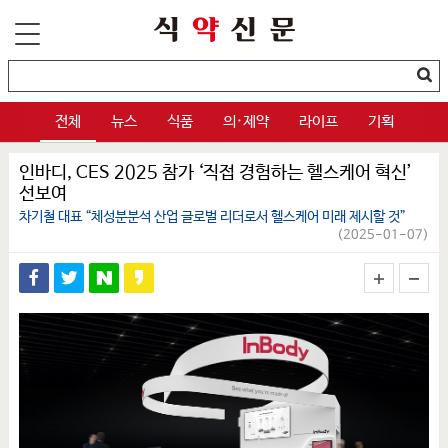
전체
뉴스
식품
의·제약
라이프
기획
인바디, CES 2025 참가 ‘직접 경험하는 헬스케어 혁신’
선보여
차기철 대표 “체성분분석 산업 글로벌 리더로서 헬스케어 미래 제시할 것”
(2025-01-07)