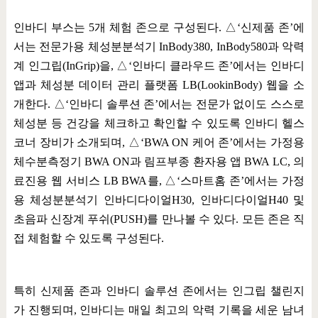
인바디 부스는
5
개 체험 존으로 구성된다
.
△
‘
신제품 존
’
에
서는 전문가용 체성분분석기
InBody380, InBody580
과 악력
계 인그립
(InGrip)
을
,
△
‘
인바디 클라우드 존
’
에서는 인바디
앱과 체성분 데이터 관리 플랫폼
LB(LookinBody)
웹을 소
개한다
.
△
‘
인바디 솔루션 존
’
에서는 전문가 없이도 스스로
체성분 등 건강을 체크하고 확인할 수 있도록 인바디 헬스
코너 장비가 소개되며
,
△
‘BWA ON
케어 존
’
에서는 가정용
체수분측정기
BWA ON
과 림프부종 환자용 앱
BWA LC,
의
료진용 웹 서비스
LB BWA
를
,
△
‘
스마트홈 존
’
에서는 가정
용 체성분분석기 인바디다이얼
H30,
인바디다이얼
H40
및
초음파 신장계 푸쉬
(PUSH)
를 만나볼 수 있다
.
모든 존은 직
접 체험할 수 있도록 구성된다
.
특히 신제품 존과 인바디 솔루션 존에서는 인그립 챌린지
가 진행되며
,
인바디는 매일 최고의 악력 기록을 세운 남녀