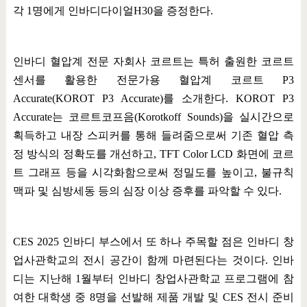
각
1
명에게 인바디다이얼
H30
을 증정한다
.
인바디 혈압계 전문 자회사 코르트는 특허 출원한 코르트
센서를 활용한 전문가용 혈압계 코르트
P3
Accurate(KOROT P3 Accurate)
를 소개한다
. KOROT P3
Accurate
는 코르트코프음
(Korotkoff Sounds)
을 실시간으로
획득하고 내장 스피커를 통해 들려줌으로써 기존 혈압 측
정 방식의 정확도를 개선하고
, TFT Color LCD
화면에 코르
트 그래프 등을 시각화함으로써 정밀도를 높이고
,
불규칙
맥파 및 심방세동 등의 심장 이상 증후를 파악할 수 있다
.
CES 2025
인바디 부스에서 또 하나 주목할 점은 인바디 창
업사관학교의 전시 공간이 함께 마련된다는 것이다
.
인바
디는 지난해
1
월부터 인바디 창업사관학교 프로그램에 참
여한 대학생 중
8
명을 선발해 제품 개발 및
CES
전시 준비