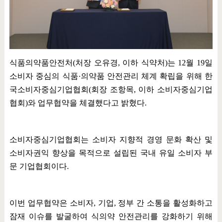
식품의약품안전처
(
처장 오유경
,
이하 식약처
)
는
12
월
19
일
소비자 중심의 식품
·
의약품 안전관리 체계 확립을 위해 한
국소비자중심기업협회
(
회장 조항목
,
이하 소비자중심기업
협회
)
와 업무협약을 체결했다고 밝혔다
.
소비자중심기업협회는 소비자 지향적 경영 문화 확산 및
소비자권익 향상을 목적으로 설립된 국내 유일 소비자 부
문 기업협회이다
.
이번 업무협약은 소비자
,
기업
,
정부 간 소통을 활성화하고
잠재 이슈를 발굴하여 식의약 안전관리를 강화하기 위해