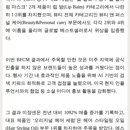
핑 마스크
’ 2
개 제품이 립 밤
(Lip Balm)
카테고리에서 나란
히
1·2
위를 차지했으며
,
뷰티 전체 카테고리인 뷰티 앤 퍼스
널 케어
(Beauty&Personal care)
부문에서도 각각
2
위와
4
위
에 이름을 올리며 글로벌 베스트셀러로서 위상을 입증했
다
.
이번
BFCM
결과에서 주목할 만한 것은 미주 지역에 공식
진출을 하지 않은 브랜드들이 높은 성과를 거뒀다는 점이
다
.
행사 기간 내 효과적인 제품 노출을 위해
AI
기반의 검
색 키워드 최적화로 고객 접점을 늘렸으며
,
미국 현지 인플
루언서와의 협업 등 소셜 미디어 홍보 활동을 강화했다
.
그 결과 미쟝센은 전년 대비
1092%
매출 증가를 기록하고
,
대표 제품인
‘
오리지널 헤어 세럼
’
은 헤어 스타일링 오일
(Hair Styling Oil)
부문
1
위를 차지하며 주목을 받았다
.
에스