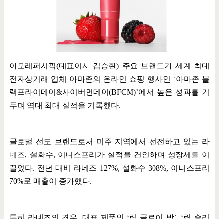
아모레퍼시픽
(
대표이사 김승환
)
주요 브랜드가 세계 최대
전자상거래 업체 아마존의 온라인 쇼핑 행사인
‘
아마존 블
랙프라이데이
&
사이버먼데이
(BFCM)’
에서 높은 성과를 거
두며 역대 최대 실적을 기록했다
.
글로벌 선도 브랜드로서 미주 지역에서 선전하고 있는 라
네즈
,
설화수
,
이니스프리가 실적을 견인하며 성장세를 이
끌었다
.
전년 대비 라네즈
127%,
설화수
308%,
이니스프리
70%
로 매출이 증가했다
.
특히 라네즈의 경우
,
대표 제품인
‘
립 글로이 밤
’, ‘
립 슬리