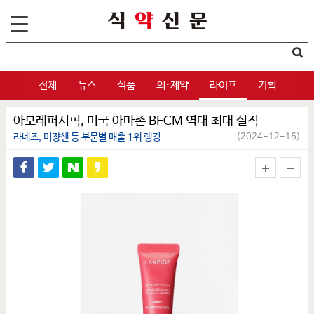
전체
뉴스
식품
의·제약
라이프
기획
아모레퍼시픽, 미국 아마존 BFCM 역대 최대 실적
라네즈, 미쟝센 등 부문별 매출 1위 랭킹
(2024-12-16)