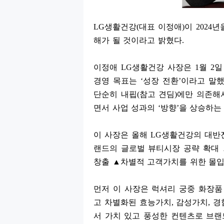
LG
생활건강
(
대표 이정애
)
이
2024
년
해가 될 것이라고 밝혔다
.
이정애
LG
생활건강 사장은
1
월
2
일
경영 목표는
‘
성장 전환
’
이라고 말
단순히 내핍
(
참고 견딤
)
에만 의존해
면서 사업 성과의
‘
방향
’
을 상승하는
이 사장은 올해
LG
생활건강의 대반
랜드의 글로벌 뷰티시장 공략 확대
창출
▲
차별적 고객가치를 위한 몰입
먼저 이 사장은 럭셔리 궁중 화장
고 차별화된 효능가치
,
감성가치
,
경
서 가치 있고 풍성한 컨텐츠로 브