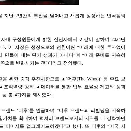
을 지난
2
년간의 부진을 털어내고 새롭게 성장하는 변곡점의
 사내 구성원들에게 밝힌 신년사에서 이같이 말하며
2024
년
했다
.
이 사장은 성장으로의 전환이란
“
미래에 대한 투자없이
서 만들어 내는 단기 성과가 아니다
”
며
“
미래 준비를 지속하
 쪽으로 변화시키는 것
”
이라고 정의했다
.
전을 위한 중점 추진사항으로
▲
‘
더후
(The Whoo)’
등 주요 브
▲
조직역량 강화
▲
데이터를 통한 업무 효율성 제고와 성과
 등 총
4
가지를 제시했다
.
품 브랜드
‘
더후
’
를 언급하며
“
더후 브랜드의 리빌딩을 지속하
험가치를 확대하여 럭셔리 브랜드로서의 지위를 더 강화하면
랜드 이미지를 업그레이드하겠다
”
고 했다
.
또 더후의
“
미국 시