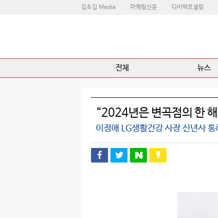
김&김 Media
마케팅신문
다이렉트셀링
전체
뉴스
“2024년은 변곡점의 한 해
이정애 LG생활건강 사장 신년사 통