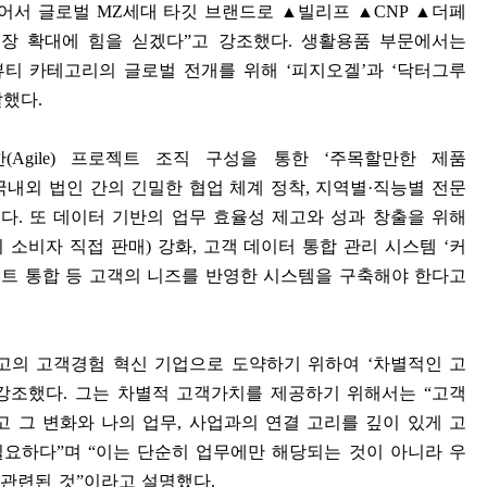
어서 글로벌
MZ
세대 타깃 브랜드로
▲
빌리프
▲
CNP
▲
더페
장 확대에 힘을 싣겠다
”
고 강조했다
.
생활용품 부문에서는
뷰티 카테고리의 글로벌 전개를 위해
‘
피지오겔
’
과
‘
닥터그루
말했다
.
한
(Agile)
프로젝트 조직 구성을 통한
‘
주목할만한 제품
국내외 법인 간의 긴밀한 협업 체계 정착
,
지역별
·
직능별 전문
했다
.
또 데이터 기반의 업무 효율성 제고와 성과 창출을 위해
 소비자 직접 판매
)
강화
,
고객 데이터 통합 관리 시스템
‘
커
트 통합 등 고객의 니즈를 반영한 시스템을 구축해야 한다고
고의 고객경험 혁신 기업으로 도약하기 위하여
‘
차별적인 고
 강조했다
.
그는 차별적 고객가치를 제공하기 위해서는
“
고객
고 그 변화와 나의 업무
,
사업과의 연결 고리를 깊이 있게 고
필요하다
”
며
“
이는 단순히 업무에만 해당되는 것이 아니라 우
 관련된 것
”
이라고 설명했다
.