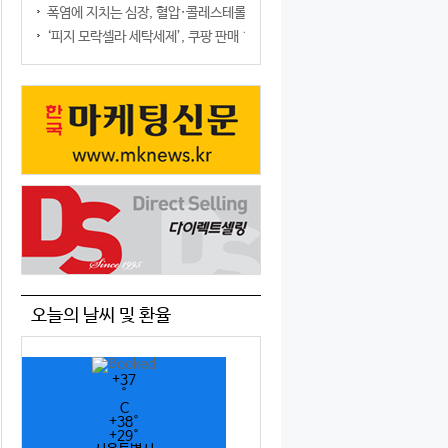
폭염에 지치는 심장, 혈압·콜레스테롤만 챙기면 될까?
‘피지 모락셀라 세탁세제’, 쿠팡 판매 1위 등극
오늘의 날씨 및 환율
+
37
°
C
+
38°
+
29°