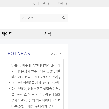
홈
로그인
회원가입
라이프
기획
HOT NEWS
더보기
인큐텐, 아주대·휴먼메디텍과 LNP 커큐민 공동연구
한미家 분쟁 새 변수…‘4자 동맹’ 균열 현실화
메가MGC커피, EXO 포토카드 프리퀀시 이벤트
2025년 위생용품 시장 3조 1,492억 원
다보스병원, 심장스텐트 삽입술 본격 시행
풀무원샘물, ‘하루귀리’ 누적 판매 500만 병 돌파
연세의료원, KT와 의료 데이터 고도화 협력
바른생각, 신제품 ‘워터리핏’ 출시