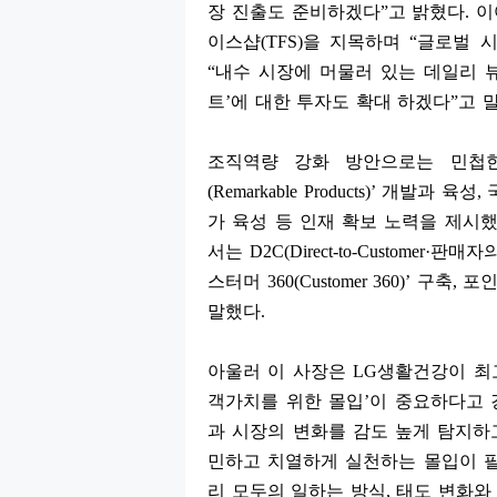
장 진출도 준비하겠다
”
고 밝혔다
.
이
이스샵
(TFS)
을 지목하며
“
글로벌 시
“
내수 시장에 머물러 있는 데일리 
트
’
에 대한 투자도 확대 하겠다
”
고 
조직역량 강화 방안으로는 민첩
(Remarkable Products)’
개발과 육성
,
가 육성 등 인재 확보 노력을 제시
서는
D2C(Direct-to-Customer·
판매자의
스터머
360(Customer 360)’
구축
,
포인
말했다
.
아울러 이 사장은
LG
생활건강이 최
객가치를 위한 몰입
’
이 중요하다고
과 시장의 변화를 감도 높게 탐지하
민하고 치열하게 실천하는 몰입이 
리 모두의 일하는 방식
,
태도 변화와