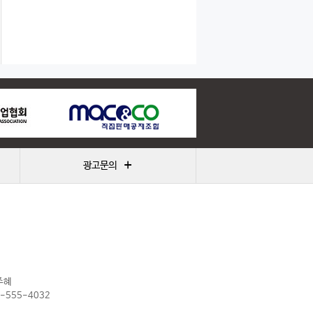
+
광고문의
주혜
2-555-4032