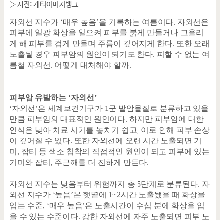
▷ 사진: 게티이미지뱅크
자외선 지수가
‘
매우 높음
’
을 기록하는 여름이다
.
자외선은
피부에 일광 화상을 일으켜 피부를 붉게 만들거나 그을리
게 해 피부를 검게 만들며 주름이 깊어지게 한다
.
또한 오래
노출될 경우 피부암의 원인이 되기도 한다
.
피할 수 없는 여
름철 자외선
.
어떻게 대처해야 할까
.
피부암 유발하는
‘
자외선
’
‘
자외선
’
은 세계보건기구가
1
군 발암물질로 분류하고 있을
만큼 피부암의 대표적인 원인이다
.
하지만 피부암에 대한
인식은 낮아 치료 시기를 놓치기 쉽고
,
이로 인해 피부 손상
이 깊어질 수 있다
.
또한 자외선에 오랜 시간 노출되면 기
미
,
잡티 등 색소 침착의 직접적인 원인이 되고 피부에 있는
기미와 잡티
,
주근깨를 더 진하게 만든다
.
자외선 지수는 낮음부터 위험까지 총
5
단계로 분류된다
.
자
외선 지수가
‘
높음
’
은 햇볕에
1~2
시간 노출됐을 때 화상을
입는 수준
, ‘
매우 높음
’
은 노출시간이 수십 분에 화상을 입
을 수 있는 수준이다
.
강한 자외선에 자주 노출되면 피부 노