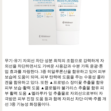
무기
·
유기 자외선 차단 성분 최적의 조합으로 강력하게 자
외선을 차단하면서도 가벼운 사용감과 수분 가득 윤광
·
톤
업 효과를 자랑한다
. 3
중 히알루론산을 함유하고 있어 피부
보습에 도움이 되며
,
피부 탄력에 도움을 주는 수용성 콜라
겐을 함유하고 있다
.
또한
▲
프로방스 장미꽃 추출물 함유
피부 보습
·
활력 도움
▲
클로렐라 불가리스 추출물 함유 피
부 활력 도움
▲
멜라루카 잎 추출물로 자외선으로부터 자
극받은 피부 진정 도움 등과 함께 자외선 차단
·
미백
·
주름 개
선
3
중 기능성 화장품이다
.