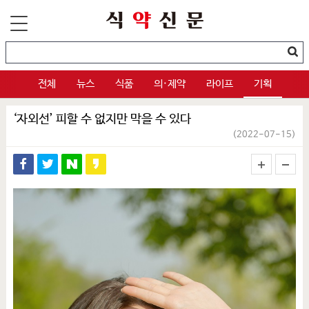
전체
뉴스
식품
의·제약
라이프
기획
‘자외선’ 피할 수 없지만 막을 수 있다
(2022-07-15)