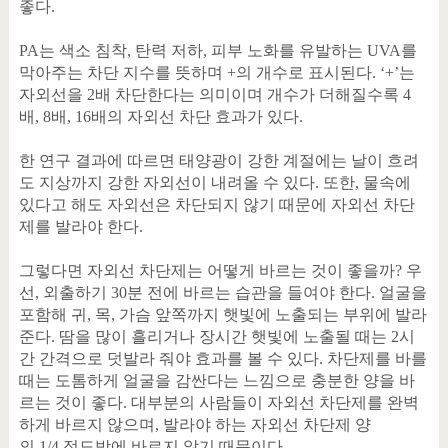
좋다
.
PA
는 색소 침착
,
탄력 저하
,
피부 노화를 유발하는
UVA
를
막아주는 차단 지수를 뜻하며
+
의 개수로 표시된다
. ‘+’
는
자외선을
2
배 차단한다는 의미이며 개수가 더해질수록
4
배
, 8
배
, 16
배의 자외선 차단 효과가 있다
.
한 연구 결과에 따르면 태양광이 강한 계절에는 날이 흐려
도 지상까지 강한 자외선이 내려올 수 있다
.
또한
,
물속에
있다고 해도 자외선은 차단되지 않기 때문에 자외선 차단
제를 발라야 한다
.
그렇다면 자외선 차단제는 어떻게 바르는 것이 좋을까
?
우
선
,
외출하기
30
분 전에 바르는 습관을 들여야 한다
.
얼굴을
포함해 귀
,
목
,
가슴 앞쪽까지 햇빛에 노출되는 부위에 발라
준다
.
땀을 많이 흘리거나 장시간 햇빛에 노출될 때는
2
시
간 간격으로 덧발라 줘야 효과를 볼 수 있다
.
차단제를 바를
때는 도톰하게 얼굴을 감싼다는 느낌으로 충분한 양을 바
르는 것이 좋다
.
대부분의 사람들이 자외선 차단제를 완벽
하게 바르지 않으며
,
발라야 하는 자외선 차단제 양
의
1/4
정도밖에 바르지 않기 때문이다
.