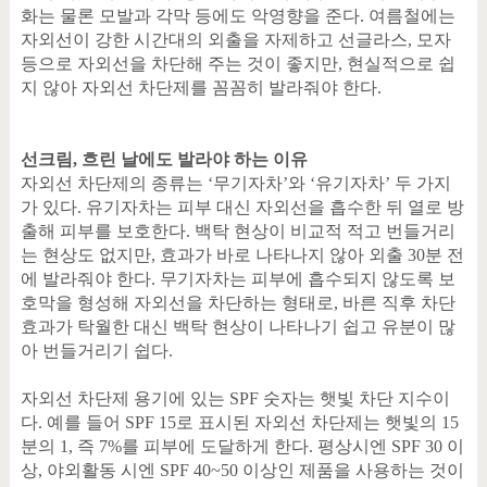
화는 물론 모발과 각막 등에도 악영향을 준다
.
여름철에는
자외선이 강한 시간대의 외출을 자제하고 선글라스
,
모자
등으로 자외선을 차단해 주는 것이 좋지만
,
현실적으로 쉽
지 않아 자외선 차단제를 꼼꼼히 발라줘야 한다
.
선크림
,
흐린 날에도 발라야 하는 이유
자외선 차단제의 종류는
‘
무기자차
’
와
‘
유기자차
’
두 가지
가 있다
.
유기자차는 피부 대신 자외선을 흡수한 뒤 열로 방
출해 피부를 보호한다
.
백탁 현상이 비교적 적고 번들거리
는 현상도 없지만
,
효과가 바로 나타나지 않아 외출
30
분 전
에 발라줘야 한다
.
무기자차는 피부에 흡수되지 않도록 보
호막을 형성해 자외선을 차단하는 형태로
,
바른 직후 차단
효과가 탁월한 대신 백탁 현상이 나타나기 쉽고 유분이 많
아 번들거리기 쉽다
.
자외선 차단제 용기에 있는
SPF
숫자는 햇빛 차단 지수이
다
.
예를 들어
SPF 15
로 표시된 자외선 차단제는 햇빛의
15
분의
1,
즉
7%
를 피부에 도달하게 한다
.
평상시엔
SPF 30
이
상
,
야외활동 시엔
SPF 40~50
이상인 제품을 사용하는 것이