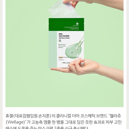
휴젤(대표집행임원 손지훈)의 클리니컬 더마 코스메틱 브랜드 ‘웰라쥬
(Wellage)’가 고농축 앰플 한 병을 그대로 담은 듯한 효과로 피부 고민
해소에 도움을 주는 마스크팩 2종을 신규 출시했다.