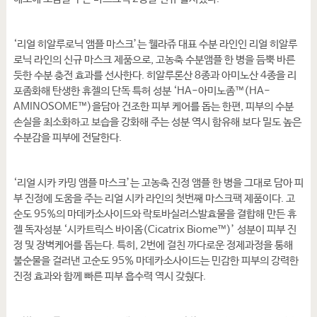
‘리얼 히알루로닉 앰플 마스크’는 웰라쥬 대표 수분 라인인 리얼 히알루
로닉 라인의 신규 마스크 제품으로, 고농축 수분앰플 한 병을 듬뿍 바른
듯한 수분 충전 효과를 선사한다. 히알루론산 8종과 아미노산 4종을 리
포좀화해 탄생한 휴젤의 단독 특허 성분 ‘HA-아미노좀™(HA-
AMINOSOME™)을담아 건조한 피부 케어를 돕는 한편, 피부의 수분
손실을 최소화하고 보습을 강화해 주는 성분 역시 함유해 보다 밀도 높은
수분감을 피부에 전달한다.
‘리얼 시카 카밍 앰플 마스크’는 고농축 진정 앰플 한 병을 그대로 담아 피
부 진정에 도움을 주는 리얼 시카 라인의 첫번째 마스크팩 제품이다. 고
순도 95%의 마데카소사이드와 락토바실러스발효물을 결합해 만든 휴
젤 독자성분 ‘시카트릭스 바이옴(Cicatrix Biome™)’ 성분이 피부 진
정 및 장벽케어를 돕는다. 특히, 2번에 걸친 까다로운 정제과정을 통해
불순물을 걸러낸 고순도 95% 마데카소사이드는 민감한 피부의 강력한
진정 효과와 함께 빠른 피부 흡수력 역시 갖췄다.