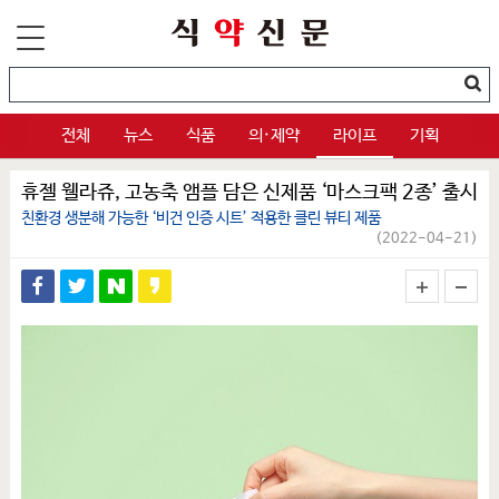
전체
뉴스
식품
의·제약
라이프
기획
휴젤 웰라쥬, 고농축 앰플 담은 신제품 ‘마스크팩 2종’ 출시
친환경 생분해 가능한 ‘비건 인증 시트’ 적용한 클린 뷰티 제품
(2022-04-21)