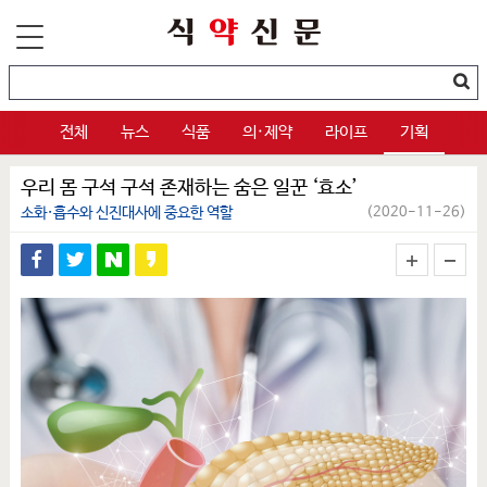
전체
뉴스
식품
의·제약
라이프
기획
우리 몸 구석 구석 존재하는 숨은 일꾼 ‘효소’
소화·흡수와 신진대사에 중요한 역할
(2020-11-26)