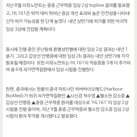
지난 8월 이뮤노반트는 중증 근무력증 임상 2상 topline 결과를 발표했
고, HL161은 위약 대비 뛰어난 증상 개선 효과와 높은 안전성을 나타내
신약 허가 가능성을 한 단계 높였다. 내년 상반기에 허가를 위한 마지막
임상 3상에 진입할 계획이다.
동시에 진행 중인 온난항체 용혈성빈혈에 대한 임상 2상 결과는 내년 1
분기, 그리고 갑상선 안병증에 대한 임상 2b 결과는 내년 상반기에 각각
발표될 예정이다. 또한 이뮤노반트는 HL161의 적응증을 3개 더 추가하
여 총 6개 자가면역질환에서 임상 시험을 진행한다.
한편, 중국에서는 한올의 중국 파트너인 하버바이오메드(Harbour
BioMed)가 희귀 자가면역질환인 ▲시신경 척수염 ▲혈소판 감소증 ▲
갑상선 안병증 ▲중증 근무력증 환자를 대상으로 ‘HL161’의 임상 2상
시험을 진행 중이며, 지난 9월 중증 근무력증과 혈소판 감소증 임상 2상
시험의 환자 투약을 개시했다고 발표했다.