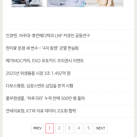
인큐텐, 아주대·휴먼메디텍과 LNP 커큐민 공동연구
한미家 분쟁 새 변수…‘4자 동맹’ 균열 현실화
메가MGC커피, EXO 포토카드 프리퀀시 이벤트
2025년 위생용품 시장 3조 1,492억 원
다보스병원, 심장스텐트 삽입술 본격 시행
풀무원샘물, ‘하루귀리’ 누적 판매 500만 병 돌파
연세의료원, KT와 의료 데이터 고도화 협력
1
2
3
4
5
PREV
NEXT