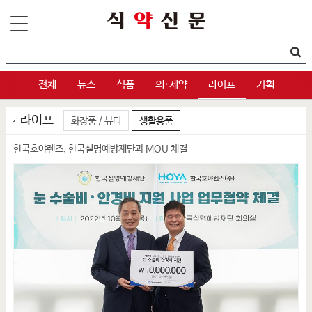
전체
뉴스
식품
의·제약
라이프
기획
라이프
화장품 / 뷰티
생활용품
한국호야렌즈, 한국실명예방재단과 MOU 체결