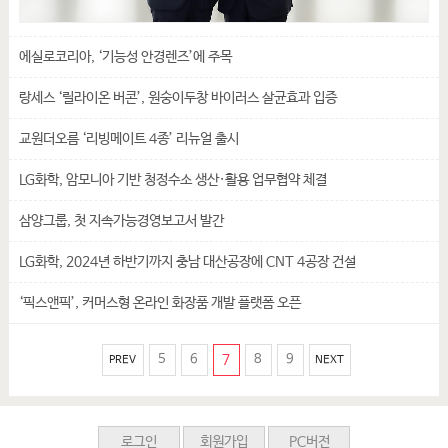
에실로코리아, ‘기능성 안경렌즈’에 주목
랑세스 ‘릴라이온 버콘’, 원숭이두창 바이러스 살균효과 입증
교원더오름 ‘리빙메이트 4종’ 리뉴얼 출시
LG화학, 암모니아 기반 청정수소 생산·활용 업무협약 체결
삼양그룹, 첫 지속가능경영보고서 발간
LG화학, 2024년 하반기까지 충남 대산공장에 CNT 4공장 건설
‘픽스앤픽’, 커머스형 온라인 화장품 개발 플랫폼 오픈
5
6
7
8
9
PREV
NEXT
로그인
회원가입
PC버전