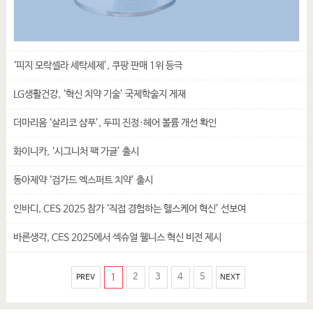
‘피지 모락셀라 세탁세제’, 쿠팡 판매 1위 등극
LG생활건강, ‘혁신 치약 기술’ 국제학술지 게재
더마리움 ‘살리코 샴푸’, 두피 진정·헤어 볼륨 개선 확인
화이니카, ‘시그니처 팩 가글’ 출시
동아제약 ‘검가드 엑스퍼트 치약’ 출시
인바디, CES 2025 참가 ‘직접 경험하는 헬스케어 혁신’ 선보여
바른생각, CES 2025에서 섹슈얼 웰니스 혁신 비전 제시
1
2
3
4
5
PREV
NEXT