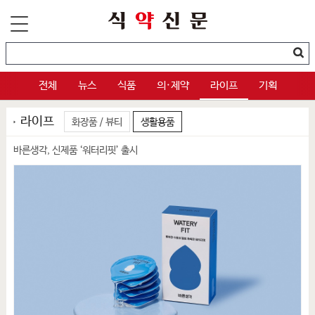
전체
뉴스
식품
의·제약
라이프
기획
라이프
화장품 / 뷰티
생활용품
바른생각, 신제품 ‘워터리핏’ 출시